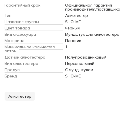
Гарантийный срок
Официальная гарантия
производителя/поставщика
Тип
Алкотестер
Название группы
SHO-ME
Цвет товара
черный
Вид аксессуара
Мундштук для алкотестера
Материал
Пластик
Минимальное количество
1
оптом
Датчик алкотестера
Полупроводниковый
Вид алкотестера
Персональный
Продув
С мундштуком
Бренд
SHO-ME
Алкотестер