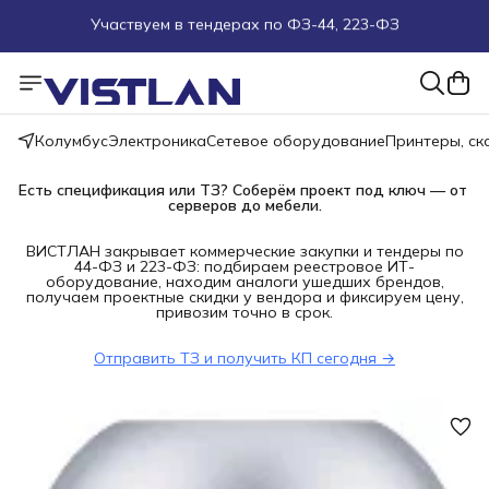
Поможем подобрать оборудование под ТЗ
Пуско-наладочные работы
Колумбус
Электроника
Сетевое оборудование
Принтеры, с
Пришлите запрос на e-mail или в чат
Есть спецификация или ТЗ? Соберём проект под ключ — от 
Более 100 000 позиций в наличии и под заказ
серверов до мебели.
ВИСТЛАН закрывает коммерческие закупки и тендеры по
44-ФЗ и 223-ФЗ: подбираем реестровое ИТ-
оборудование, находим аналоги ушедших брендов,
получаем проектные скидки у вендора и фиксируем цену,
привозим точно в срок.
Отправить ТЗ и получить КП сегодня →