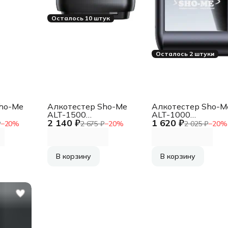
Осталось 10 штук
Осталось 2 штуки
ho-Me
Алкотестер Sho-Me
Алкотестер Sho-M
ALT-1500
ALT-1000
2 140 ₽
1 620 ₽
ческий
электрохимический
полупроводников
₽
−
20
%
2 675 ₽
−
20
%
2 025 ₽
−
20
%
черный
черный
В корзину
В корзину