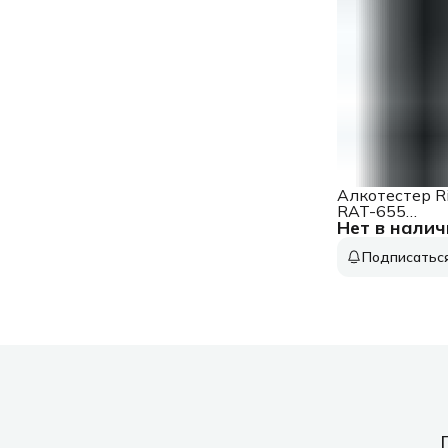
Алкотестер R
RAT-655
Нет в налич
электрохими
черный
Подписатьс