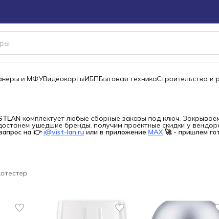
канеры и МФУ
Видеокарты
ИБП
Бытовая техника
Строительство и 
ISTLAN
комплектует любые сборные заказы под ключ. Закрываем 
останем ушедшие бренды, получим проектные скидки у вендора 
запрос на 👉
i@vist-lan.ru
или в приложение
MAX
🚀 - пришлем го
отестер