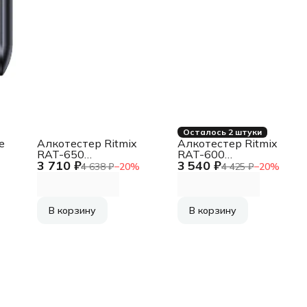
Осталось 2 штуки
e
Алкотестер Ritmix
Алкотестер Ritmix
RAT-650
RAT-600
3 710 ₽
3 540 ₽
ый
электрохимический
электрохимический
4 638 ₽
−
20
%
4 425 ₽
−
20
%
черный
черный
В корзину
В корзину