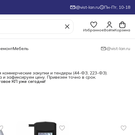
i@vist-lan.ru
Пн-Пт, 10-18
Избранное
Войти
Корзина
ремонт
Мебель
i@vist-lan.ru
коммерческие закупки и тендеры (44-ФЗ, 223-ФЗ).
и зафиксируем цену. Привезем точно в срок.
товое КП уже сегодня!