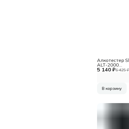
Алкотестер S
ALT-2000
5 140 ₽
электрохими
6 425 
черный
В корзину