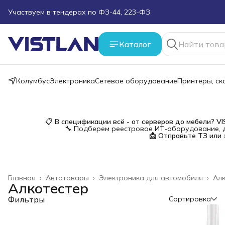
Участвуем в тендерах по ФЗ-44, 223-ФЗ
Поможем подобрать оборудование под ТЗ
Каталог
Пуско-наладочные работы
Колумбус
Электроника
Сетевое оборудование
Принтеры, с
Пришлите запрос на e-mail или в чат
Более 100 000 позиций в наличии и под заказ
📋
В спецификации всё - от серверов до мебели?
V
🔧 Подберем реестровое ИТ-оборудование, д
📩 Отправьте ТЗ или 
Главная
›
Автотовары
›
Электроника для автомобиля
›
Алк
Алкотестер
Фильтры
Сортировка