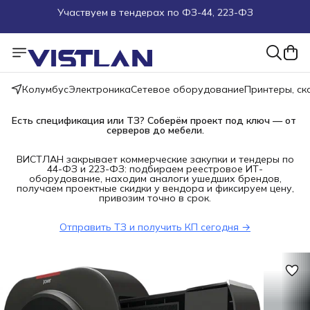
Поможем подобрать оборудование под ТЗ
Пуско-наладочные работы
Колумбус
Электроника
Сетевое оборудование
Принтеры, с
Пришлите запрос на e-mail или в чат
Есть спецификация или ТЗ? Соберём проект под ключ — от 
Более 100 000 позиций в наличии и под заказ
серверов до мебели.
ВИСТЛАН закрывает коммерческие закупки и тендеры по
44-ФЗ и 223-ФЗ: подбираем реестровое ИТ-
оборудование, находим аналоги ушедших брендов,
получаем проектные скидки у вендора и фиксируем цену,
привозим точно в срок.
Отправить ТЗ и получить КП сегодня →