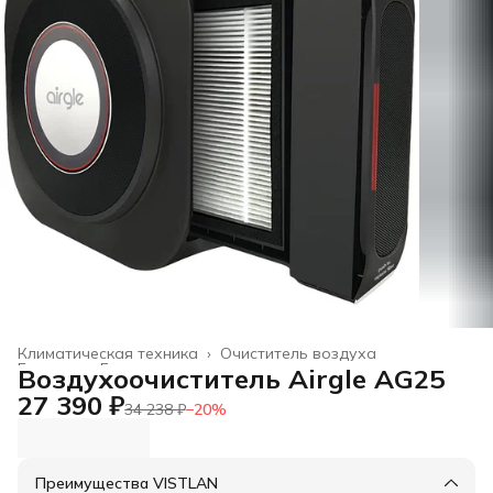
Климатическая техника
›
Очиститель воздуха
Главная
›
Бытовая техника
›
Воздухоочиститель Airgle AG25
27 390 ₽
34 238 ₽
−
20
%
Преимущества VISTLAN