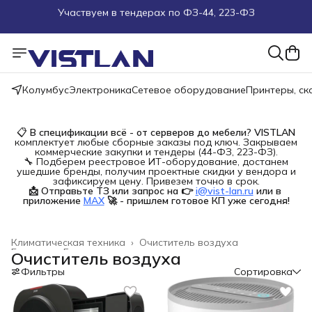
Поможем подобрать оборудование под ТЗ
Пуско-наладочные работы
Колумбус
Электроника
Сетевое оборудование
Принтеры, с
Пришлите запрос на e-mail или в чат
Более 100 000 позиций в наличии и под заказ
📋
В спецификации всё - от серверов до мебели?
VISTLAN
комплектует любые сборные заказы под ключ. Закрываем
коммерческие закупки и тендеры (44-ФЗ, 223-ФЗ).
🔧 Подберем реестровое ИТ-оборудование, достанем
ушедшие бренды, получим проектные скидки у вендора и
зафиксируем цену. Привезем точно в срок.
📩 Отправьте ТЗ или запрос на 👉
i@vist-lan.ru
или в 
приложение
MAX
🚀 - пришлем готовое КП уже сегодня!
Климатическая техника
›
Очиститель воздуха
Главная
›
Бытовая техника
›
Очиститель воздуха
Фильтры
Сортировка