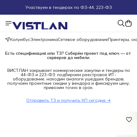
Участвуем в тендерах по ФЗ-44, 223-ФЗ
Поможем подобрать оборудование под ТЗ
Пуско-наладочные работы
Колумбус
Электроника
Сетевое оборудование
Принтеры, с
Пришлите запрос на e-mail или в чат
Есть спецификация или ТЗ? Соберём проект под ключ — от 
серверов до мебели.
Более 100 000 позиций в наличии и под заказ
ВИСТЛАН закрывает коммерческие закупки и тендеры по
44-ФЗ и 223-ФЗ: подбираем реестровое ИТ-
оборудование, находим аналоги ушедших брендов,
получаем проектные скидки у вендора и фиксируем цену,
привозим точно в срок.
Отправить ТЗ и получить КП сегодня →