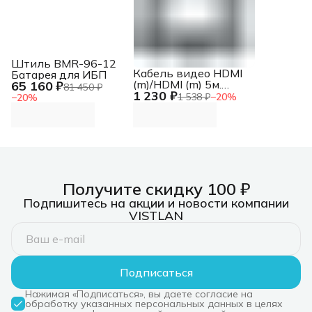
Штиль BMR-96-12
Кабель видео HDMI
Батарея для ИБП
(m)/HDMI (m) 5м.
65 160 ₽
81 450 ₽
1 230 ₽
черный
1 538 ₽
−
20
%
−
20
%
Получите скидку 100 ₽
Подпишитесь на акции и новости компании
VISTLAN
Подписаться
Нажимая «Подписаться», вы даете согласие на
обработку указанных персональных данных в целях