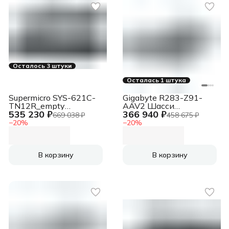
Осталось 3 штуки
Осталась 1 штука
Supermicro SYS-621C-
Gigabyte R283-Z91-
TN12R_empty
AAV2 Шасси
535 230 ₽
366 940 ₽
Серверная платформа
серверное Server
669 038 ₽
458 675 ₽
SuperServer
Platform
−
20
%
−
20
%
В корзину
В корзину