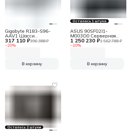
Осталась 1 штука
Gigabyte R183-S96-
ASUS 90SF02I1-
AAV1 Шасси
M003D0 Серверная
317 110 ₽
1 250 230 ₽
серверное Server
платформа ESC8000-
396 388 ₽
1 562 788 ₽
Platform
E11/30R4/WOS/WOA/W
−
20
%
−
20
%
( )
В корзину
В корзину
Осталось 2 штуки