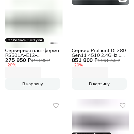
Осталось 3 штуки
Серверная платформа
Сервер ProLiant DL380
RS501A-E12-
Gen11 4510 2.4GHz 12c
275 950 ₽
851 800 ₽
RS4/1G/1600W/OCP
1P 64GB-R 8SFF
344 938 ₽
1 064 750 ₽
RS501A-E12-
MR408i-o 2x960GB
−
20
%
−
20
%
RS4/1G/1600W/OCP
SSD 2x1000W PS
EMEA Server ProLiant
DL380 Gen11 4510
2.4GHz 12c 1P 64GB-R
В корзину
В корзину
8SFF MR408i-o
2x960GB SSD
2x1000W PS EMEA
Server