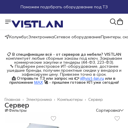
Поможем подобрать оборудование под ТЗ
Пуско-наладочные работы
Пришлите запрос на e-mail или в чат
Колумбус
Электроника
Сетевое оборудование
Принтеры, с
Более 100 000 позиций в наличии и под заказ
📋
В спецификации всё - от серверов до мебели?
VISTLAN
комплектует любые сборные заказы под ключ. Закрываем
коммерческие закупки и тендеры (44-ФЗ, 223-ФЗ).
🔧 Подберем реестровое ИТ-оборудование, достанем
ушедшие бренды, получим проектные скидки у вендора и
зафиксируем цену. Привезем точно в срок.
📩 Отправьте ТЗ или запрос на 👉
i@vist-lan.ru
или в 
приложение
MAX
🚀 - пришлем готовое КП уже сегодня!
Главная
›
Электроника
›
Компьютеры
›
Сервер
Сервер
Фильтры
Сортировка