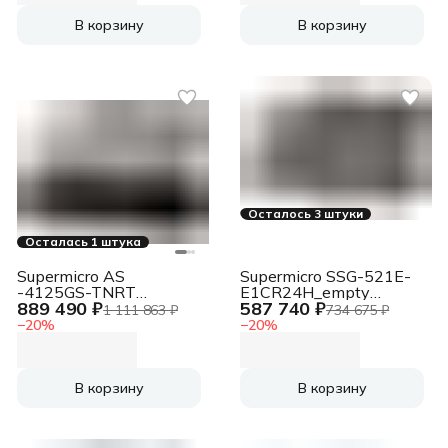
SATARAID
HDD(8)LFF/2x1GbE/2x12
В корзину
В корзину
Осталось 3 штуки
Осталась 1 штука
Supermicro AS
Supermicro SSG-521E-
-4125GS-TNRT
E1CR24H_empty
889 490 ₽
587 740 ₽
Серверная платформа
Серверная платформа
1 111 863 ₽
734 675 ₽
GPU A+ 4U
SuperStorage
−
20
%
−
20
%
В корзину
В корзину