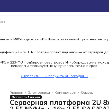
канеры и МФУ
Видеокарты
ИБП
Бытовая техника
Строительство и 
ецификация или ТЗ? Соберём проект под ключ — от серверов до
-ФЗ и 223-ФЗ: подбираем реестровое ИТ-оборудование, наход
вендора и фиксируем цену, привозим точно в срок.
Отправить ТЗ и получить КП сегодня →
Главная
›
Электроника
›
Компьютеры
›
Сервер
Осталась 1 штука
Серверная платформа 2U 8