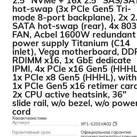
2.5" NVMe + 16x 2.5" SAS/SA
hot-swap (3x PCIe Gen5 Tri-
mode 8-port backplane), 2x 2
SATA hot-swap (rear), 4x 80
FAN, Acbel 1600W redundant
power supply Titanium (C14
inlet), Vega motherboard, DD
RDIMM x16, 1x GbE dedicate
IPMI, 4x PCIe x16 Gen5 (HHHL
1x PCIe x8 Gen5 (HHHL), with
1x PCIe Gen5 x16 retimer card
2x CPU active heatsink, 36"
slide rail, w/o bezel, w/o powe
cord
Характеристики
Артикул
XP1-S201VA02
Гарантийный срок
Официальная гарантия
производителя/поставщи