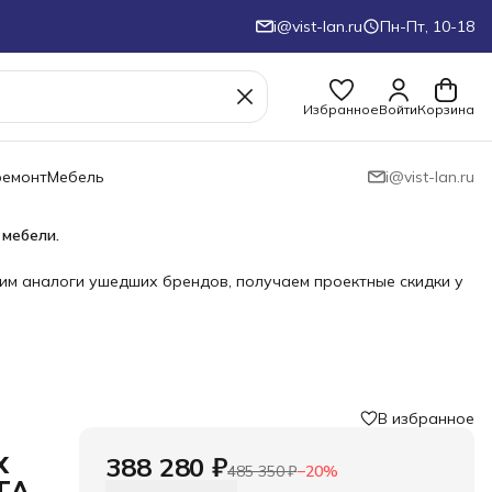
i@vist-lan.ru
Пн-Пт, 10-18
Избранное
Войти
Корзина
ремонт
Мебель
i@vist-lan.ru
 мебели.
им аналоги ушедших брендов, получаем проектные скидки у
В избранное
x
388 280 ₽
485 350 ₽
−
20
%