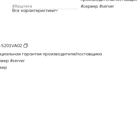
#Хештеги
#сервер #server
Все характеристики
-S201VA02
циальная гарантия производителя/поставщика
рвер #server
вер