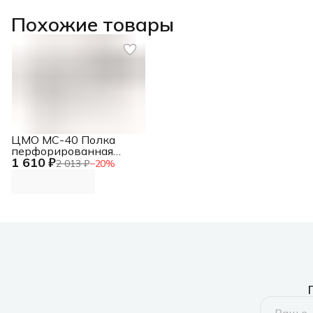
Похожие товары
ЦМО МС-40 Полка
перфорированная
1 610 ₽
консольная
2 013 ₽
−
20
%