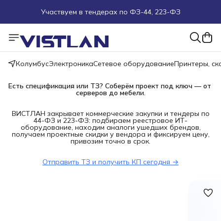
Участвуем в тендерах по ФЗ-44, 223-ФЗ
Поможем подобрать оборудование под ТЗ
Пуско-наладочные работы
Колумбус
Электроника
Сетевое оборудование
Принтеры, с
Пришлите запрос на e-mail или в чат
Есть спецификация или ТЗ? Соберём проект под ключ — от 
серверов до мебели.
Более 100 000 позиций в наличии и под заказ
ВИСТЛАН закрывает коммерческие закупки и тендеры по
44-ФЗ и 223-ФЗ: подбираем реестровое ИТ-
оборудование, находим аналоги ушедших брендов,
получаем проектные скидки у вендора и фиксируем цену,
привозим точно в срок.
Отправить ТЗ и получить КП сегодня →