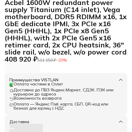
Acbel 1600W redundant power
supply Titanium (C14 inlet), Vega
motherboard, DDR5 RDIMM x16, 1x
GbE dedicate IPMI, 3x PCIe x16
Gen5 (HHHL), 1x PCIe x8 Gen5
(HHHL), with 2x PCIe Gen5 x16
retimer card, 2x CPU heatsink, 36"
slide rail, w/o bezel, w/o power cord
408 920 ₽
511 150 ₽
−
20
%
Преимущества VISTLAN
Оплата частями в Сплит
Доставка до ПВЗ Яндекс.Маркет, СДЭК, ПЭК или
курьером до адреса
Возможность возврата
Оплата — Яндекс Пэй, карта, СБП, QR-код или
безнал для юрлиц с НДС
Доставка