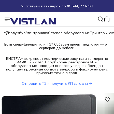
Участвуем в тендерах по ФЗ-44, 223-ФЗ
Поможем подобрать оборудование под ТЗ
Пуско-наладочные работы
Колумбус
Электроника
Сетевое оборудование
Принтеры, с
Пришлите запрос на e-mail или в чат
Есть спецификация или ТЗ? Соберём проект под ключ — от 
серверов до мебели.
Более 100 000 позиций в наличии и под заказ
ВИСТЛАН закрывает коммерческие закупки и тендеры по
44-ФЗ и 223-ФЗ: подбираем реестровое ИТ-
оборудование, находим аналоги ушедших брендов,
получаем проектные скидки у вендора и фиксируем цену,
привозим точно в срок.
Отправить ТЗ и получить КП сегодня →