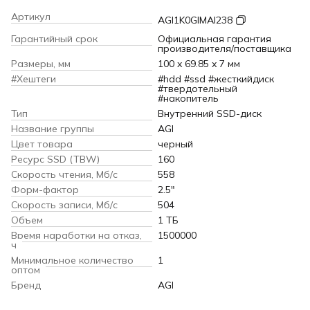
Артикул
AGI1K0GIMAI238
Гарантийный срок
Официальная гарантия
производителя/поставщика
Размеры, мм
100 x 69.85 x 7 мм
#Хештеги
#hdd #ssd #жесткийдиск
#твердотельный
#накопитель
Тип
Внутренний SSD-диск
Название группы
AGI
Цвет товара
черный
Ресурс SSD (TBW)
160
Скорость чтения, Мб/с
558
Форм-фактор
2.5"
Скорость записи, Мб/с
504
Объем
1 ТБ
Время наработки на отказ,
1500000
ч
Минимальное количество
1
оптом
Бренд
AGI