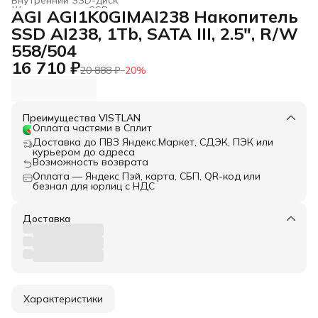
Жесткие диски, SSD и сетевые накопители
›
AGI AGI1K0GIMAI238 Накопитель
Главная
›
Электроника
›
SSD AI238, 1Tb, SATA III, 2.5", R/W
558/504
16 710 ₽
20 888 ₽
−
20
%
Преимущества VISTLAN
Оплата частями в Сплит
Доставка до ПВЗ Яндекс.Маркет, СДЭК, ПЭК или
курьером до адреса
Возможность возврата
Оплата — Яндекс Пэй, карта, СБП, QR-код или
безнал для юрлиц с НДС
Доставка
Характеристики