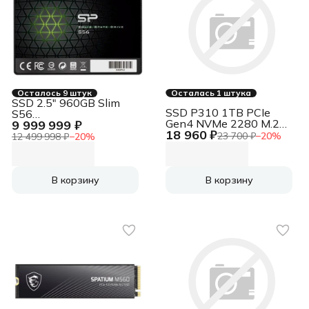
Осталось 9 штук
Осталась 1 штука
SSD 2.5" 960GB Slim
SSD P310 1TB PCIe
S56
Gen4 NVMe 2280 M.2
9 999 999 ₽
<SP960GBSS3S56A25>
18 960 ₽
SSD CT1000P310SSD8
(SATA3, up to
23 700 ₽
−
20
%
12 499 998 ₽
−
20
%
500/450MBs, 3D NAND,
500TBW, 7mm)
В корзину
В корзину