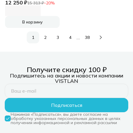
12 250 ₽
Extreme M.2 2280
15 313 ₽
−
20
%
NVMe 500Gb,
5000MBs/4000MBs
TBW 300, SDSSDX3N-
500G-G26, 1 year SSD
В корзину
Extreme M.2 2280
NVMe 500Gb,
5000MBs/4000MBs
…
1
2
3
4
38
TBW 300, SDSSDX3N-
500G-G26, 1 year
Получите скидку 100 ₽
Подпишитесь на акции и новости компании
VISTLAN
Подписаться
Нажимая «Подписаться», вы даете согласие на
обработку указанных персональных данных в целях
получения информационной и рекламной рассылки