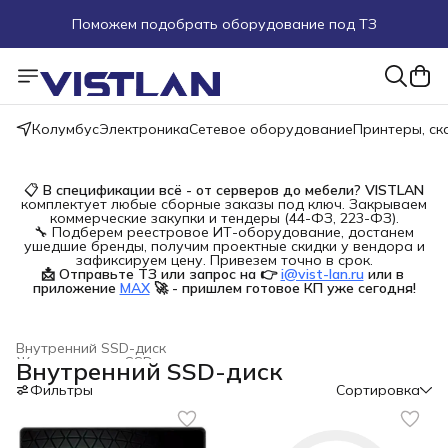
Поможем подобрать оборудование под ТЗ
Пуско-наладочные работы
Пришлите запрос на e-mail или в чат
Колумбус
Электроника
Сетевое оборудование
Принтеры, с
Более 100 000 позиций в наличии и под заказ
📋
В спецификации всё - от серверов до мебели?
VISTLAN
комплектует любые сборные заказы под ключ. Закрываем
коммерческие закупки и тендеры (44-ФЗ, 223-ФЗ).
🔧 Подберем реестровое ИТ-оборудование, достанем
ушедшие бренды, получим проектные скидки у вендора и
зафиксируем цену. Привезем точно в срок.
📩 Отправьте ТЗ или запрос на 👉
i@vist-lan.ru
или в 
приложение
MAX
🚀 - пришлем готовое КП уже сегодня!
Внутренний SSD-диск
Жесткие диски, SSD и сетевые накопители
›
Внутренний SSD-диск
Главная
›
Электроника
›
Фильтры
Сортировка