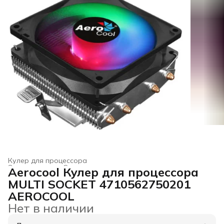
Кулер для процессора
Электроника
›
Системы охлаждения для компьютеров
›
Aerocool Кулер для процессора
Главная
›
MULTI SOCKET 4710562750201
AEROCOOL
Нет в наличии