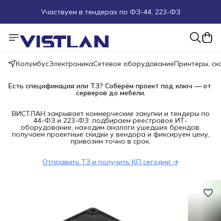
Участвуем в тендерах по ФЗ-44, 223-ФЗ
Поможем подобрать оборудование под ТЗ
Пуско-наладочные работы
Колумбус
Электроника
Сетевое оборудование
Принтеры, с
Пришлите запрос на e-mail или в чат
Есть спецификация или ТЗ? Соберём проект под ключ — от 
серверов до мебели.
Более 100 000 позиций в наличии и под заказ
ВИСТЛАН закрывает коммерческие закупки и тендеры по
44-ФЗ и 223-ФЗ: подбираем реестровое ИТ-
оборудование, находим аналоги ушедших брендов,
получаем проектные скидки у вендора и фиксируем цену,
привозим точно в срок.
Отправить ТЗ и получить КП сегодня →