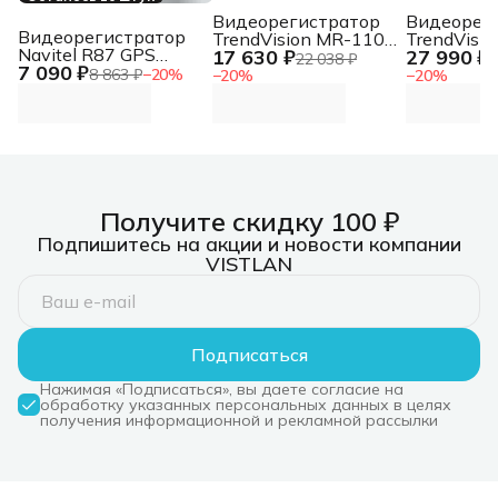
Видеорегистратор
Видеорег
Видеорегистратор
TrendVision MR-1100
TrendVisi
Navitel R87 GPS
17 630 ₽
27 990 ₽
черный 2Mpix
Real 4K M
22 038 ₽
3
7 090 ₽
черный 1944x2592
2160x3840 2160p
8Mpix 21
8 863 ₽
−
20
%
−
20
%
−
20
%
150гр. CV1811H
150гр. GPS SA 223
2160p 170
NT96670
Получите скидку 100 ₽
Подпишитесь на акции и новости компании
VISTLAN
Подписаться
Нажимая «Подписаться», вы даете согласие на
обработку указанных персональных данных в целях
получения информационной и рекламной рассылки