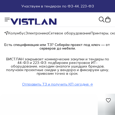
Участвуем в тендерах по ФЗ-44, 223-ФЗ
Поможем подобрать оборудование под ТЗ
Пуско-наладочные работы
Колумбус
Электроника
Сетевое оборудование
Принтеры, с
Пришлите запрос на e-mail или в чат
Есть спецификация или ТЗ? Соберём проект под ключ — от 
серверов до мебели.
Более 100 000 позиций в наличии и под заказ
ВИСТЛАН закрывает коммерческие закупки и тендеры по
44-ФЗ и 223-ФЗ: подбираем реестровое ИТ-
оборудование, находим аналоги ушедших брендов,
получаем проектные скидки у вендора и фиксируем цену,
привозим точно в срок.
Отправить ТЗ и получить КП сегодня →