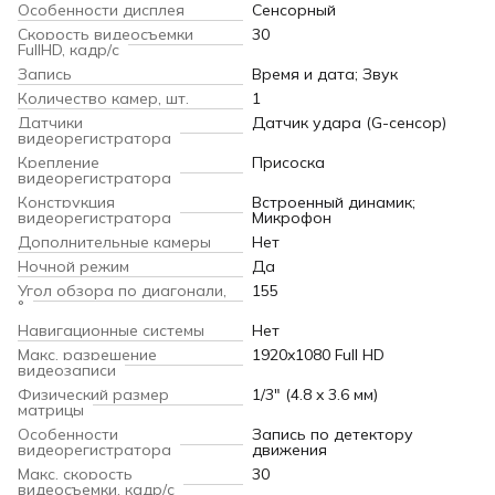
Особенности дисплея
Сенсорный
Скорость видеосъемки
30
FullHD, кадр/с
Запись
Время и дата; Звук
Количество камер, шт.
1
Датчики
Датчик удара (G-сенсор)
видеорегистратора
Крепление
Присоска
видеорегистратора
Конструкция
Встроенный динамик;
видеорегистратора
Микрофон
Дополнительные камеры
Нет
Ночной режим
Да
Угол обзора по диагонали,
155
°
Навигационные системы
Нет
Макс. разрешение
1920x1080 Full HD
видеозаписи
Физический размер
1/3" (4.8 x 3.6 мм)
матрицы
Особенности
Запись по детектору
видеорегистратора
движения
Макс. скорость
30
видеосъемки, кадр/с