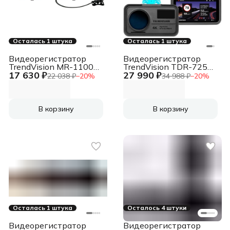
Осталась 1 штука
Осталась 1 штука
Видеорегистратор
Видеорегистратор
TrendVision MR-1100
TrendVision TDR-725
17 630 ₽
27 990 ₽
черный 2Mpix
Real 4K Max черный
22 038 ₽
−
20
%
34 988 ₽
−
20
%
2160x3840 2160p
8Mpix 2160x3840
150гр. GPS SA 223
2160p 170гр. GPS
NT96670
В корзину
В корзину
Осталась 1 штука
Осталось 4 штуки
Видеорегистратор
Видеорегистратор