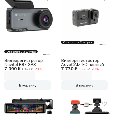
Осталось 2 штуки
Осталось 3 штуки
Видеорегистратор
Видеорегистратор
Navitel R87 GPS
AdvoCAM-FD черный III
7 090 ₽
7 730 ₽
черный 1944x2592
автомобильный
8 863 ₽
−
20
%
9 663 ₽
−
20
%
150гр. CV1811H
В корзину
В корзину