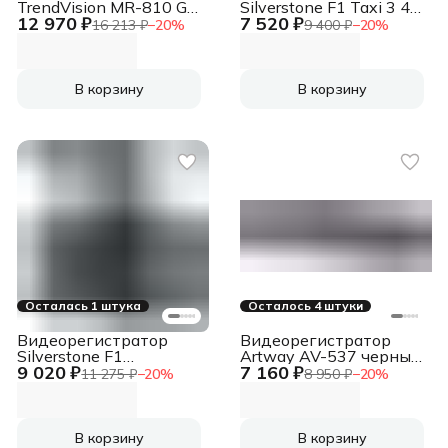
TrendVision MR-810 GT
Silverstone F1 Taxi 3 4K
12 970 ₽
7 520 ₽
черный 2Mpix
черный 2160x3840
16 213 ₽
−
20
%
9 400 ₽
−
20
%
1080x1920 1080p
2160p 140гр.
140гр. GPS MSTAR
8336N
В корзину
В корзину
Осталась 1 штука
Осталось 4 штуки
Видеорегистратор
Видеорегистратор
Silverstone F1
Artway AV-537 черный
9 020 ₽
7 160 ₽
CityScanner черный
2Mpix 1080x1920
11 275 ₽
−
20
%
8 950 ₽
−
20
%
2Mpix 1296x2304
1080p 170гр.
1296p 140гр. GPS
MSTAR AIT8339
В корзину
В корзину