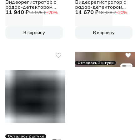
Видеорегистратор с
Видеорегистратор с
радар-детектором
радар-детектором
11 940 ₽
14 670 ₽
Sho-Me Combo Mirror
Artway MD-110 GPS
14 925 ₽
−
20
%
18 338 ₽
−
20
%
WiFi Duo GPS
черный
ГЛОНАСС черный
В корзину
В корзину
Осталось 2 штуки
Осталось 2 штуки