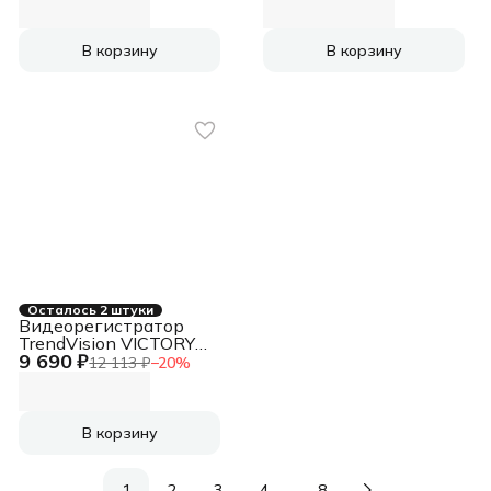
ГЛОНАСС
170гр. GPS GP6248
В корзину
В корзину
Осталось 2 штуки
Видеорегистратор
TrendVision VICTORY
9 690 ₽
DUAL черный 2Mpix
12 113 ₽
−
20
%
1080x1920 1080p
170гр. GPS GP6248
В корзину
…
1
2
3
4
8