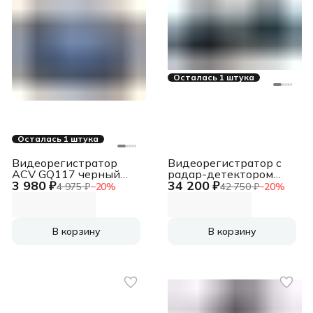
Осталась 1 штука
Осталась 1 штука
Видеорегистратор
Видеорегистратор с
ACV GQ117 черный
радар-детектором
3 980 ₽
34 200 ₽
2Mpix 1080x1920
TrendVision Hybrid
4 975 ₽
−
20
%
42 750 ₽
−
20
%
1080p 120гр. Novatek
Signature Real 4K GPS
96220
ГЛОНАСС черный
В корзину
В корзину