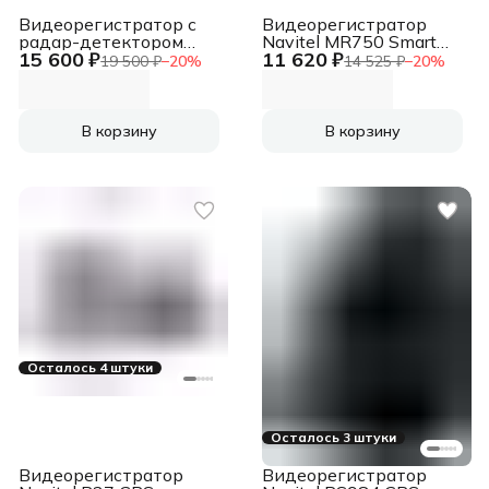
Видеорегистратор с
Видеорегистратор
радар-детектором
Navitel MR750 Smart
15 600 ₽
11 620 ₽
Artway Combo MD-215
серый 2Mpix
19 500 ₽
−
20
%
14 525 ₽
−
20
%
GPS серый
1440x2560 1440p
150гр. NTK96580-2K
В корзину
В корзину
Осталось 4 штуки
Осталось 3 штуки
Видеорегистратор
Видеорегистратор