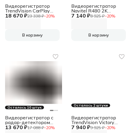
Видеорегистратор
Видеорегистратор
TrendVision CarPlay
Navitel R480 2K
18 670 ₽
7 140 ₽
Mirror черный 2Mpix
черный 1440x2560
23 338 ₽
−
20
%
8 925 ₽
−
20
%
2160x3840 2160p
1440p 160гр.
150гр. MSTAR 8826
В корзину
В корзину
Осталось 2 штуки
Осталось 10 штук
Видеорегистратор с
Видеорегистратор
радар-детектором
TrendVision Victory
13 670 ₽
7 940 ₽
Sho-Me Combo Note
черный 2Mpix
17 088 ₽
−
20
%
9 925 ₽
−
20
%
WiFi DUO GPS
1080x1920 1080p