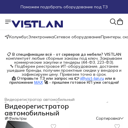
Поможем подобрать оборудование под ТЗ
Пуско-наладочные работы
Пришлите запрос на e-mail или в чат
Колумбус
Электроника
Сетевое оборудование
Принтеры, с
Более 100 000 позиций в наличии и под заказ
📋
В спецификации всё - от серверов до мебели?
VISTLAN
комплектует любые сборные заказы под ключ. Закрываем
коммерческие закупки и тендеры (44-ФЗ, 223-ФЗ).
🔧 Подберем реестровое ИТ-оборудование, достанем
ушедшие бренды, получим проектные скидки у вендора и
зафиксируем цену. Привезем точно в срок.
📩 Отправьте ТЗ или запрос на 👉
i@vist-lan.ru
или в 
приложение
MAX
🚀 - пришлем готовое КП уже сегодня!
Видеорегистратор автомобильный
Главная
›
Автотовары
›
Электроника для автомобиля
›
Видеорегистратор
автомобильный
Фильтры
Сортировка