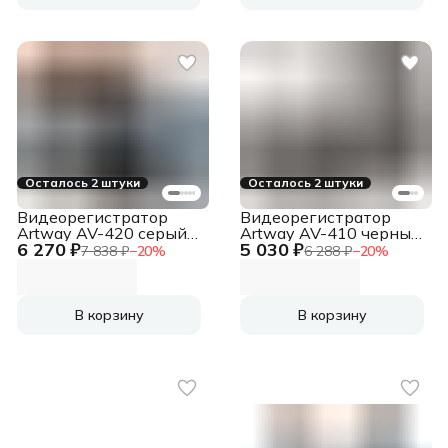
Осталось 2 штуки
Осталось 2 штуки
Видеорегистратор
Видеорегистратор
Artway AV-420 серый
Artway AV-410 черный
6 270 ₽
5 030 ₽
2Mpix 1920x1080
1080x1920 1080p
7 838 ₽
−
20
%
6 288 ₽
−
20
%
1080p 140гр. MSTAR
140гр. NT96672
8336
В корзину
В корзину