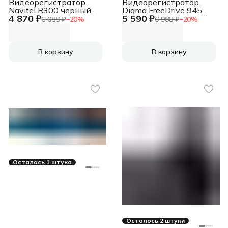
Видеорегистратор
Видеорегистратор
Navitel R300 черный
Digma FreeDrive 945W
4 870 ₽
5 590 ₽
1080x1920 1080p
черный 4Mpix
6 088 ₽
−
20
%
6 988 ₽
−
20
%
140гр. GPS MSTAR
2160x3840 170гр. GPS
MSC8336
Allwinner
В корзину
В корзину
Осталась 1 штука
Осталось 2 штуки