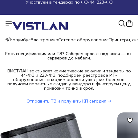
Поможем подобрать оборудование под ТЗ
Пуско-наладочные работы
Пришлите запрос на e-mail или в чат
Колумбус
Электроника
Сетевое оборудование
Принтеры, с
Более 100 000 позиций в наличии и под заказ
Есть спецификация или ТЗ? Соберём проект под ключ — от 
серверов до мебели.
ВИСТЛАН закрывает коммерческие закупки и тендеры по
44-ФЗ и 223-ФЗ: подбираем реестровое ИТ-
оборудование, находим аналоги ушедших брендов,
получаем проектные скидки у вендора и фиксируем цену,
привозим точно в срок.
Отправить ТЗ и получить КП сегодня →