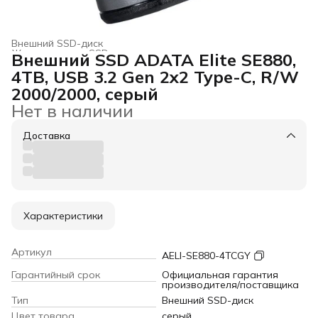
Внешний SSD-диск
Жесткие диски, SSD и сетевые накопители
›
Внешний SSD ADATA Elite SE880,
Главная
›
Электроника
›
4TB, USB 3.2 Gen 2x2 Type-C, R/W
2000/2000, серый
Нет в наличии
Доставка
Характеристики
Артикул
AELI-SE880-4TCGY
Гарантийный срок
Официальная гарантия
производителя/поставщика
Тип
Внешний SSD-диск
Цвет товара
серый