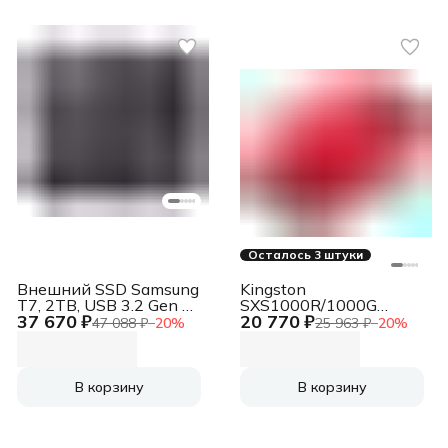
Осталось 3 штуки
Внешний SSD Samsung
Kingston
T7, 2TB, USB 3.2 Gen 2
SXS1000R/1000G
37 670 ₽
20 770 ₽
Type-C, R/W
Твердотельный
47 088 ₽
−
20
%
25 963 ₽
−
20
%
1050/1000, титан
накопитель External
SSD XS1000 1000GB,
Type-C/A, USB 3.2 Gen
В корзину
В корзину