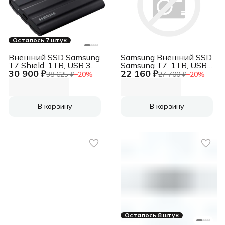
Осталось 7 штук
Внешний SSD Samsung
Samsung Внешний SSD
T7 Shield, 1TB, USB 3.2
Samsung T7, 1TB, USB
30 900 ₽
22 160 ₽
Gen 2 Type-C, R/W
3.2 Gen 2 Type-C, R/W
38 625 ₽
−
20
%
27 700 ₽
−
20
%
1050/1000, черный
1050/1000, серый
В корзину
В корзину
Осталось 8 штук