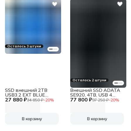
Осталось 3 штуки
Осталось 2 штуки
SSD внешний 2TB
Внешний SSD ADATA
USB3.2 EXT BLUE
SE920, 4TB, USB 4
27 880 ₽
77 800 ₽
SD620-2TCBL ADATA
Type-C, R/W
34 850 ₽
−
20
%
97 250 ₽
−
20
%
3800/3700, черный
В корзину
В корзину