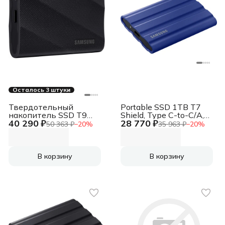
Осталось 3 штуки
Твердотельный
Portable SSD 1TB T7
накопитель SSD T9
Shield, Type C-to-C/A,
40 290 ₽
28 770 ₽
External 2Tb BLACK
USB 3.2 Gen2, MU-
50 363 ₽
−
20
%
35 963 ₽
−
20
%
USB 3.2 Type-C (MU-
PE1T0R/WW
PG2T0B/WW) 1year
SSD T9 External 2Tb
BLACK USB 3.2 Type-C
В корзину
В корзину
(MU-PG2T0B/WW)
1year