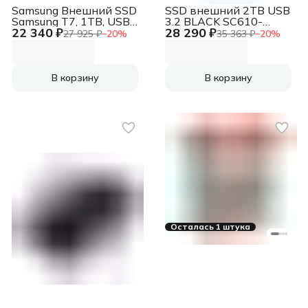
Samsung Внешний SSD
SSD внешний 2TB USB
Samsung T7, 1TB, USB
3.2 BLACK SC610-
22 340 ₽
28 290 ₽
3.2 Gen 2 Type-C, R/W
2000G-CBK/RD ADATA
27 925 ₽
−
20
%
35 363 ₽
−
20
%
1050/1000, синий
В корзину
В корзину
Осталась 1 штука