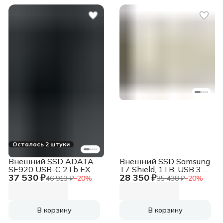
Осталось 2 штуки
Внешний SSD ADATA
Внешний SSD Samsung
SE920 USB-C 2Tb EXT.
T7 Shield, 1TB, USB 3.2
37 530 ₽
28 350 ₽
черный
Gen 2 Type-C, R/W
46 913 ₽
−
20
%
35 438 ₽
−
20
%
1050/1000, бежевый
В корзину
В корзину