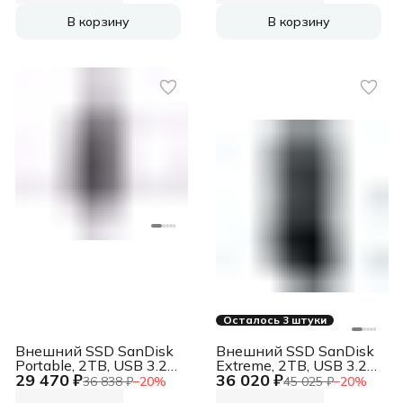
В корзину
В корзину
Осталось 3 штуки
Внешний SSD SanDisk
Внешний SSD SanDisk
Portable, 2TB, USB 3.2
Extreme, 2TB, USB 3.2
29 470 ₽
36 020 ₽
Gen 2 Type-C, R/W
Gen 2 Type-C, R/W
36 838 ₽
−
20
%
45 025 ₽
−
20
%
800/-, черный
1050/1000, серый