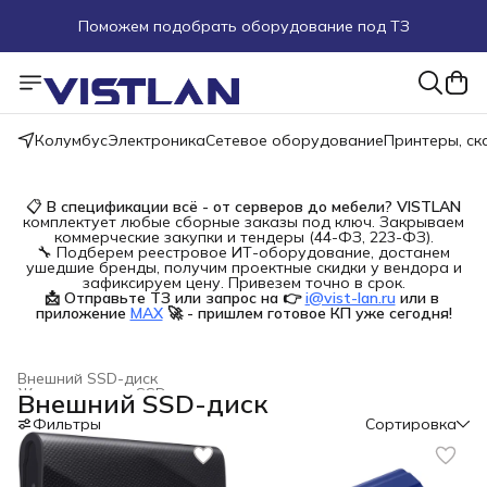
Поможем подобрать оборудование под ТЗ
Пуско-наладочные работы
Пришлите запрос на e-mail или в чат
Колумбус
Электроника
Сетевое оборудование
Принтеры, с
Более 100 000 позиций в наличии и под заказ
📋
В спецификации всё - от серверов до мебели?
VISTLAN
комплектует любые сборные заказы под ключ. Закрываем
коммерческие закупки и тендеры (44-ФЗ, 223-ФЗ).
🔧 Подберем реестровое ИТ-оборудование, достанем
ушедшие бренды, получим проектные скидки у вендора и
зафиксируем цену. Привезем точно в срок.
📩 Отправьте ТЗ или запрос на 👉
i@vist-lan.ru
или в 
приложение
MAX
🚀 - пришлем готовое КП уже сегодня!
Внешний SSD-диск
Жесткие диски, SSD и сетевые накопители
›
Внешний SSD-диск
Главная
›
Электроника
›
Фильтры
Сортировка