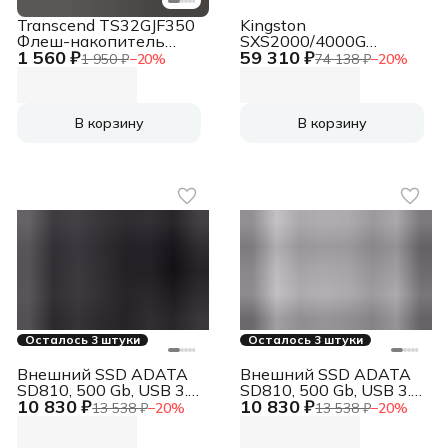
Transcend TS32GJF350
Kingston
Флеш-накопитель
SXS2000/4000G
1 560 ₽
59 310 ₽
32GB JetFlash 350
Тведотельный
1 950 ₽
−
20
%
74 138 ₽
−
20
%
(Black) USB 2.0
накопитель External
SSD
В корзину
В корзину
Осталось 3 штуки
Осталось 3 штуки
Внешний SSD ADATA
Внешний SSD ADATA
SD810, 500 Gb, USB 3.2
SD810, 500 Gb, USB 3.2
10 830 ₽
10 830 ₽
Gen 2x2 Type-C, R/W
Gen 2x2 Type-C, R/W
13 538 ₽
−
20
%
13 538 ₽
−
20
%
2000/2000, черный
2000/2000,
серебристый