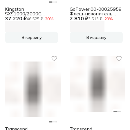
Kingston
GoPower 00-00025959
SXS1000/2000G
Флеш-накопитель
37 220 ₽
2 810 ₽
Накопитель SSD USB-
TITAN 128GB USB3.0
46 525 ₽
−
20
%
3 513 ₽
−
20
%
C 2TB XS1000 1.8"
металл черный
черный
графит (1/50/1000)
В корзину
В корзину
Transcend
Transcend