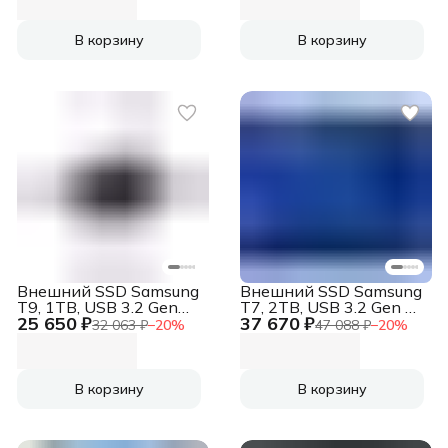
В корзину
В корзину
Внешний SSD Samsung
Внешний SSD Samsung
T9, 1TB, USB 3.2 Gen
T7, 2TB, USB 3.2 Gen 2
25 650 ₽
37 670 ₽
2x2 Type-C, R/W
Type-C, R/W
32 063 ₽
−
20
%
47 088 ₽
−
20
%
2000/1950, черный
1050/1000, синий
В корзину
В корзину