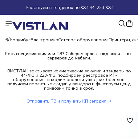
Участвуем в тендерах по ФЗ-44, 223-ФЗ
Поможем подобрать оборудование под ТЗ
Пуско-наладочные работы
Колумбус
Электроника
Сетевое оборудование
Принтеры, с
Пришлите запрос на e-mail или в чат
Есть спецификация или ТЗ? Соберём проект под ключ — от 
серверов до мебели.
Более 100 000 позиций в наличии и под заказ
ВИСТЛАН закрывает коммерческие закупки и тендеры по
44-ФЗ и 223-ФЗ: подбираем реестровое ИТ-
оборудование, находим аналоги ушедших брендов,
получаем проектные скидки у вендора и фиксируем цену,
привозим точно в срок.
Отправить ТЗ и получить КП сегодня →