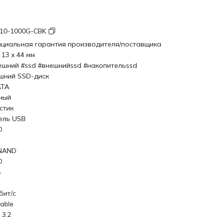
10-1000G-CBK
циальная гарантия производителя/поставщика
 13 x 44 мм
ешний #ssd #внешнийssd #накопительssd
шний SSD-диск
ATA
ный
стик
ель USB
0
NAND
0
Б
бит/с
able
 3.2