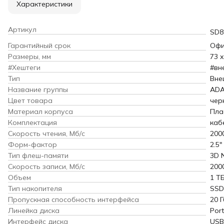
Характеристики
Артикул
SD8
Гарантийный срок
Офи
Размеры, мм
73 x
#Хештеги
#вн
Тип
Вне
Название группы
AD
Цвет товара
чер
Материал корпуса
Пла
Комплектация
каб
Скорость чтения, Мб/с
200
Форм-фактор
2.5"
Тип флеш-памяти
3D 
Скорость записи, Мб/с
200
Объем
1 Т
Тип накопителя
SSD
Пропускная способность интерфейса
20 Г
Линейка диска
Port
Интерфейс диска
USB