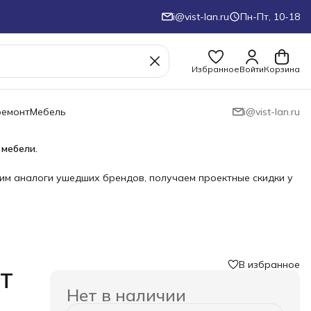
i@vist-lan.ru
Пн-Пт, 10-18
Избранное
Войти
Корзина
ремонт
Мебель
i@vist-lan.ru
 мебели.
им аналоги ушедших брендов, получаем проектные скидки у
В избранное
›
XT
Нет в наличии