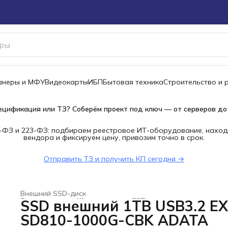
канеры и МФУ
Видеокарты
ИБП
Бытовая техника
Строительство и 
ецификация или ТЗ? Соберём проект под ключ — от серверов до
-ФЗ и 223-ФЗ: подбираем реестровое ИТ-оборудование, наход
вендора и фиксируем цену, привозим точно в срок.
Отправить ТЗ и получить КП сегодня →
Внешний SSD-диск
Электроника
›
Жесткие диски, SSD и сетевые накопители
SSD внешний 1TB USB3.2 E
Главная
›
SD810-1000G-CBK ADATA