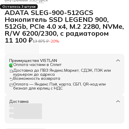
Жесткие диски, SSD и сетевые накопители
›
Осталось 3 штуки
Главная
›
Электроника
›
ADATA SLEG-900-512GCS
Накопитель SSD LEGEND 900,
512Gb, PCIe 4.0 x4, M.2 2280, NVMe,
R/W 6200/2300, с радиатором
11 100 ₽
13 875 ₽
−
20
%
Преимущества VISTLAN
Оплата частями в Сплит
Доставка до ПВЗ Яндекс.Маркет, СДЭК, ПЭК или
курьером до адреса
Возможность возврата
Оплата — Яндекс Пэй, карта, СБП, QR-код или
безнал для юрлиц с НДС
Доставка