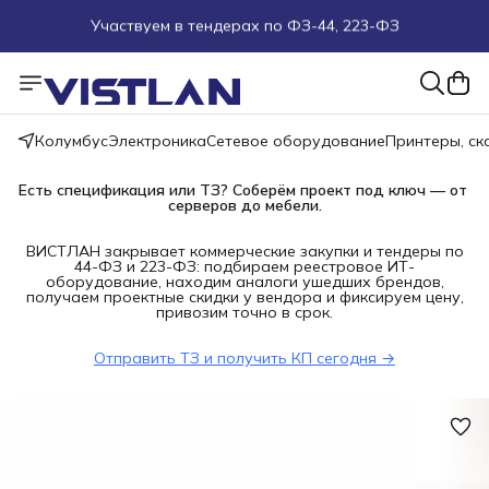
Поможем подобрать оборудование под ТЗ
Пуско-наладочные работы
Колумбус
Электроника
Сетевое оборудование
Принтеры, с
Пришлите запрос на e-mail или в чат
Есть спецификация или ТЗ? Соберём проект под ключ — от 
серверов до мебели.
Более 100 000 позиций в наличии и под заказ
ВИСТЛАН закрывает коммерческие закупки и тендеры по
44-ФЗ и 223-ФЗ: подбираем реестровое ИТ-
оборудование, находим аналоги ушедших брендов,
получаем проектные скидки у вендора и фиксируем цену,
привозим точно в срок.
Отправить ТЗ и получить КП сегодня →