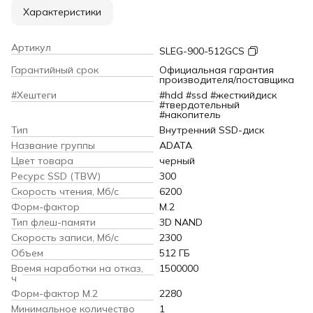
Характеристики
Артикул
SLEG-900-512GCS
Гарантийный срок
Официальная гарантия
производителя/поставщика
#Хештеги
#hdd #ssd #жесткийдиск
#твердотельный
#накопитель
Тип
Внутренний SSD-диск
Название группы
ADATA
Цвет товара
черный
Ресурс SSD (TBW)
300
Скорость чтения, Мб/с
6200
Форм-фактор
M.2
Тип флеш-памяти
3D NAND
Скорость записи, Мб/с
2300
Объем
512 ГБ
Время наработки на отказ,
1500000
ч
Форм-фактор M.2
2280
Минимальное количество
1