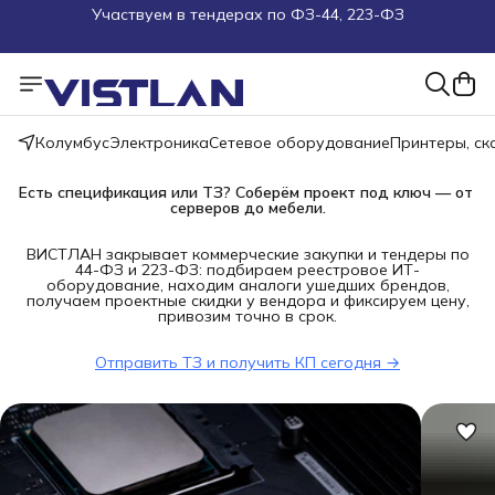
Поможем подобрать оборудование под ТЗ
Пуско-наладочные работы
Пришлите запрос на e-mail или в чат
Колумбус
Электроника
Сетевое оборудование
Принтеры, с
Более 100 000 позиций в наличии и под заказ
Есть спецификация или ТЗ? Соберём проект под ключ — от 
серверов до мебели.
ВИСТЛАН закрывает коммерческие закупки и тендеры по
44-ФЗ и 223-ФЗ: подбираем реестровое ИТ-
оборудование, находим аналоги ушедших брендов,
получаем проектные скидки у вендора и фиксируем цену,
привозим точно в срок.
Отправить ТЗ и получить КП сегодня →