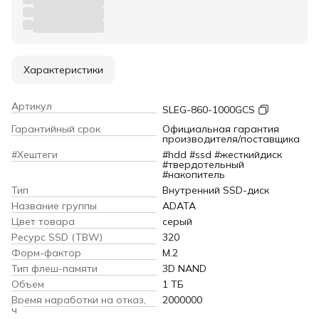
Характеристики
Артикул
SLEG-860-1000GCS
Гарантийный срок
Официальная гарантия
производителя/поставщика
#Хештеги
#hdd #ssd #жесткийдиск
#твердотельный
#накопитель
Тип
Внутренний SSD-диск
Название группы
ADATA
Цвет товара
серый
Ресурс SSD (TBW)
320
Форм-фактор
M.2
Тип флеш-памяти
3D NAND
Объем
1 ТБ
Время наработки на отказ,
2000000
ч