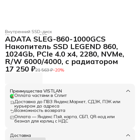
Внутренний SSD-диск
Жесткие диски, SSD и сетевые накопители
›
ADATA SLEG-860-1000GCS
Главная
›
Электроника
›
Накопитель SSD LEGEND 860,
1024Gb, PCIe 4.0 x4, 2280, NVMe,
R/W 6000/4000, с радиатором
17 250 ₽
21 563 ₽
−
20
%
Преимущества VISTLAN
Оплата частями в Сплит
Доставка до ПВЗ Яндекс.Маркет, СДЭК, ПЭК или
курьером до адреса
Возможность возврата
Оплата — Яндекс Пэй, карта, СБП, QR-код или
безнал для юрлиц с НДС
Доставка