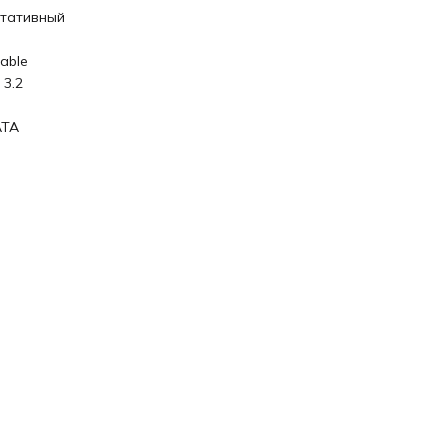
тативный
able
 3.2
ATA