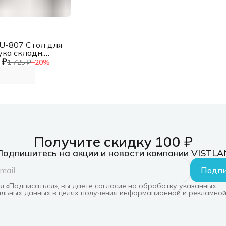
BU-807 Стол для
ука складн.
 ₽
шница металл
1 725 ₽
−
20
%
й 42x48x26см
Получите скидку 100 ₽
Подпишитесь на акции и новости компании VISTLA
Подпи
 «Подписаться», вы даете согласие на обработку указанных
льных данных в целях получения информационной и рекламной