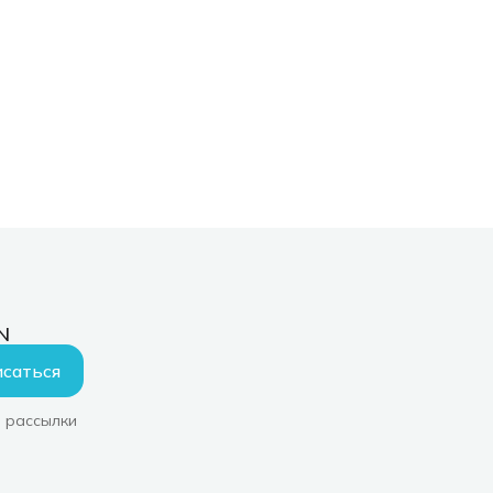
N
саться
 рассылки