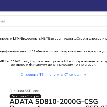
канеры и МФУ
Видеокарты
ИБП
Бытовая техника
Строительство и 
ецификация или ТЗ? Соберём проект под ключ — от серверов до
-ФЗ и 223-ФЗ: подбираем реестровое ИТ-оборудование, наход
вендора и фиксируем цену, привозим точно в срок.
Отправить ТЗ и получить КП сегодня →
Внешний SSD-диск
Электроника
›
Жесткие диски, SSD и сетевые накопители
Осталась 1 штука
Главная
›
ADATA SD810-2000G-CSG