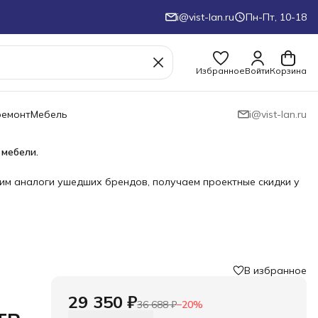
i@vist-lan.ru
Пн-Пт, 10-18
Избранное
Войти
Корзина
ремонт
Мебель
i@vist-lan.ru
 мебели.
им аналоги ушедших брендов, получаем проектные скидки у
В избранное
›
29 350 ₽
36 688 ₽
−
20
%