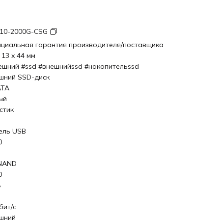
10-2000G-CSG
циальная гарантия производителя/поставщика
 13 x 44 мм
ешний #ssd #внешнийssd #накопительssd
шний SSD-диск
ATA
ый
стик
ель USB
0
NAND
0
Б
бит/с
шний