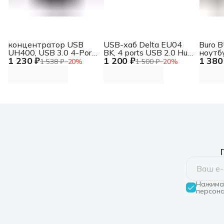
концентратор USB
USB-хаб Delta EU04
Buro 
UH400, USB 3.0 4-Port
BK, 4 ports USB 2.0 Hub
ноутб
1 230 ₽
1 200 ₽
1 380
Hub UH400, USB 3.0 4-
Delta EU04 BK, 4 ports
столе
1 538 ₽
−
20
%
1 500 ₽
−
20
%
Port Hub
USB 2.0 Hub
черны
Нажимая
персона