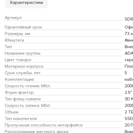
Характеристики
Артикул
SD8
Гарантийный срок
Офи
Размеры, мм
73 x
#Хештеги
#вн
Тип
Вне
Название группы
AD
Цвет товара
сер
Материал корпуса
Пла
Срок службы, лет
5
Комплектация
каб
Скорость чтения, Мб/с
200
Форм-фактор
2.5"
Тип флеш-памяти
3D 
Скорость записи, Мб/с
200
Объем
2 Т
Тип накопителя
SSD
Пропускная способность интерфейса
20 Г
Расположение жесткого диска
Вне