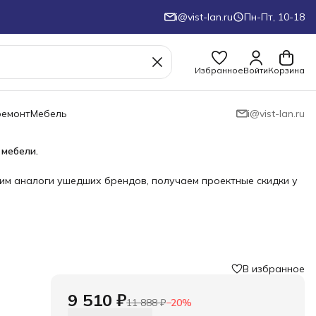
i@vist-lan.ru
Пн-Пт, 10-18
Избранное
Войти
Корзина
ремонт
Мебель
i@vist-lan.ru
 мебели.
им аналоги ушедших брендов, получаем проектные скидки у
В избранное
›
9 510 ₽
11 888 ₽
−
20
%