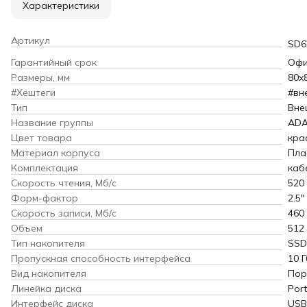
Характеристики
Артикул
SD6
Гарантийный срок
Офи
Размеры, мм
80x
#Хештеги
#вн
Тип
Вне
Название группы
AD
Цвет товара
кра
Материал корпуса
Пла
Комплектация
каб
Скорость чтения, Мб/с
520
Форм-фактор
2.5"
Скорость записи, Мб/с
460
Объем
512
Тип накопителя
SSD
Пропускная способность интерфейса
10 Г
Вид накопителя
Пор
Линейка диска
Port
Интерфейс диска
USB