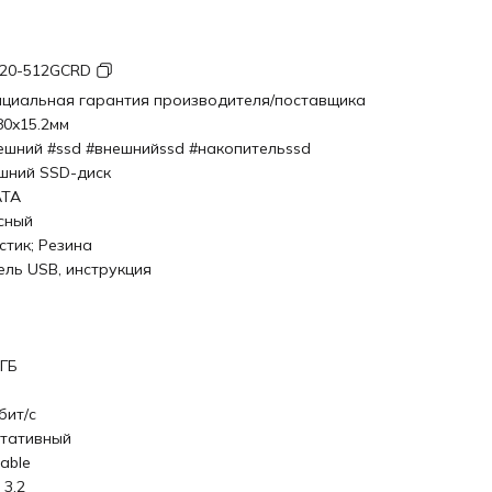
20-512GCRD
циальная гарантия производителя/поставщика
80x15.2мм
ешний #ssd #внешнийssd #накопительssd
шний SSD-диск
ATA
сный
стик; Резина
ель USB, инструкция
 ГБ
бит/с
тативный
able
 3.2