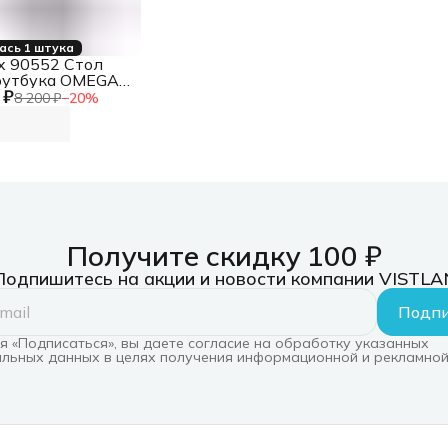
ась 1 штука
x 90552 Стол
оутбука OMEGA-
 ₽
рный (90552)
8 200 ₽
−
20
%
Получите скидку 100 ₽
Подпишитесь на акции и новости компании VISTLA
Подпи
 «Подписаться», вы даете согласие на обработку указанных
льных данных в целях получения информационной и рекламной