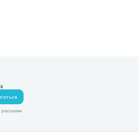
N
саться
 рассылки