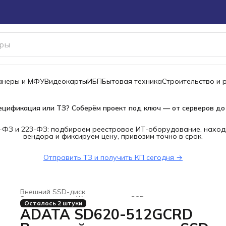
канеры и МФУ
Видеокарты
ИБП
Бытовая техника
Строительство и 
ецификация или ТЗ? Соберём проект под ключ — от серверов до
-ФЗ и 223-ФЗ: подбираем реестровое ИТ-оборудование, наход
вендора и фиксируем цену, привозим точно в срок.
Отправить ТЗ и получить КП сегодня →
Внешний SSD-диск
Электроника
›
Жесткие диски, SSD и сетевые накопители
Осталось 2 штуки
Главная
›
ADATA SD620-512GCRD