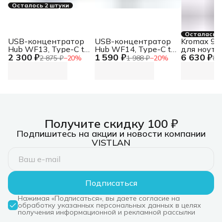
Осталось 2 штуки
Осталась 1
USB-концентратор
USB-концентратор
Kromax 90
Hub WF13, Type-C to
Hub WF14, Type-C to
для ноутб
2 300 ₽
1 590 ₽
6 630 ₽
USB3.0+USB2.0*2+100W
USB3.0*3+HDMI+mSD/SD
OMEGA-10
2 875 ₽
−
20
%
1 988 ₽
−
20
%
8 
PD+HDMI (repl.
2.0 (repl. NT08WF14-
(90552)
NT08WF13-30GR)
30GR) Hub WF14,
Hub WF13, Type-C to
Type-C to
USB3.0+USB2.0*2+100W
USB3.0*3+HDMI+mSD/SD
PD+HDMI (repl.
2.0 (repl. NT08WF14-
NT08WF13-30GR)
30GR)
Получите скидку 100 ₽
Подпишитесь на акции и новости компании
VISTLAN
Подписаться
Нажимая «Подписаться», вы даете согласие на
обработку указанных персональных данных в целях
получения информационной и рекламной рассылки