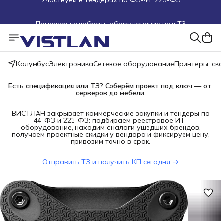
Поможем подобрать оборудование под ТЗ
Пуско-наладочные работы
Пришлите запрос на e-mail или в чат
Колумбус
Электроника
Сетевое оборудование
Принтеры, с
Более 100 000 позиций в наличии и под заказ
Есть спецификация или ТЗ? Соберём проект под ключ — от 
серверов до мебели.
ВИСТЛАН закрывает коммерческие закупки и тендеры по
44-ФЗ и 223-ФЗ: подбираем реестровое ИТ-
оборудование, находим аналоги ушедших брендов,
получаем проектные скидки у вендора и фиксируем цену,
привозим точно в срок.
Отправить ТЗ и получить КП сегодня →