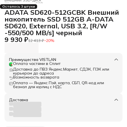
Жесткие диски, SSD и сетевые накопители
›
Осталось 3 штуки
Главная
›
Электроника
›
ADATA SD620-512GCBK Внешний
накопитель SSD 512GB A-DATA
SD620, External, USB 3.2, [R/W
-550/500 MB/s] черный
9 930 ₽
12 413 ₽
−
20
%
Преимущества VISTLAN
Оплата частями в Сплит
Доставка до ПВЗ Яндекс.Маркет, СДЭК, ПЭК или
курьером до адреса
Возможность возврата
Оплата — Яндекс Пэй, карта, СБП, QR-код или
безнал для юрлиц с НДС
Доставка