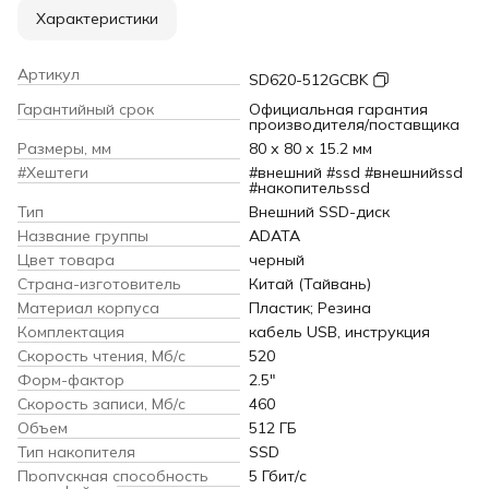
Характеристики
Артикул
SD620-512GCBK
Гарантийный срок
Официальная гарантия
производителя/поставщика
Размеры, мм
80 х 80 х 15.2 мм
#Хештеги
#внешний #ssd #внешнийssd
#накопительssd
Тип
Внешний SSD-диск
Название группы
ADATA
Цвет товара
черный
Страна-изготовитель
Китай (Тайвань)
Материал корпуса
Пластик; Резина
Комплектация
кабель USB, инструкция
Скорость чтения, Мб/с
520
Форм-фактор
2.5"
Скорость записи, Мб/с
460
Объем
512 ГБ
Тип накопителя
SSD
Пропускная способность
5 Гбит/с