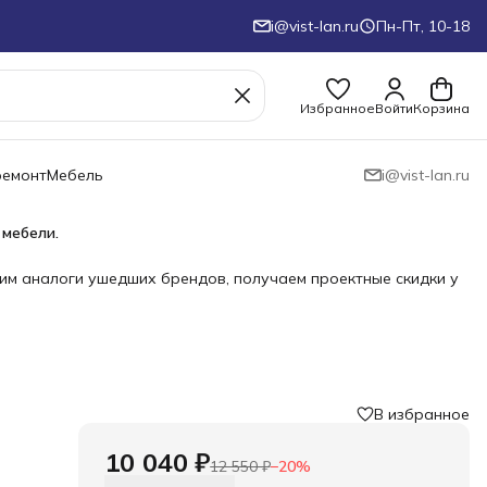
i@vist-lan.ru
Пн-Пт, 10-18
Избранное
Войти
Корзина
ремонт
Мебель
i@vist-lan.ru
 мебели.
им аналоги ушедших брендов, получаем проектные скидки у
В избранное
›
10 040 ₽
12 550 ₽
−
20
%