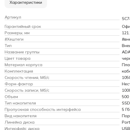
Характеристики
Артикул
SC7
Гарантийный срок
Офи
Размеры, мм
121
#Хештеги
#вн
Тип
Вне
Название группы
AD
Цвет товара
чер
Материал корпуса
Пла
Комплектация
каб
Скорость чтения, Мб/с
105
Форм-фактор
Нес
Скорость записи, Мб/с
100
Объем
500
Тип накопителя
SSD
Пропускная способность интерфейса
5 Гб
Вид накопителя
Пор
Линейка диска
Port
Интерфейс диска
USB