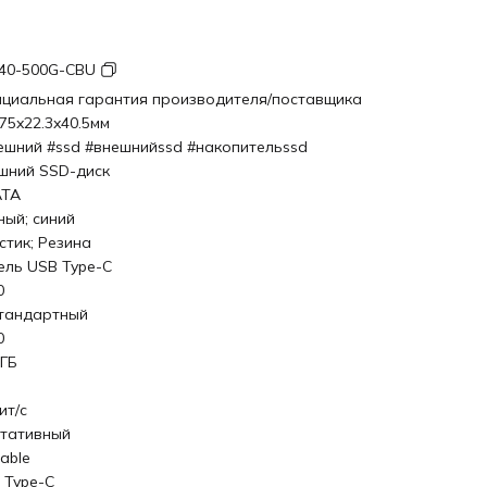
40-500G-CBU
циальная гарантия производителя/поставщика
.75x22.3x40.5мм
ешний #ssd #внешнийssd #накопительssd
шний SSD-диск
ATA
ный; синий
стик; Резина
ель USB Type-C
0
тандартный
0
 ГБ
ит/с
тативный
able
 Type-C