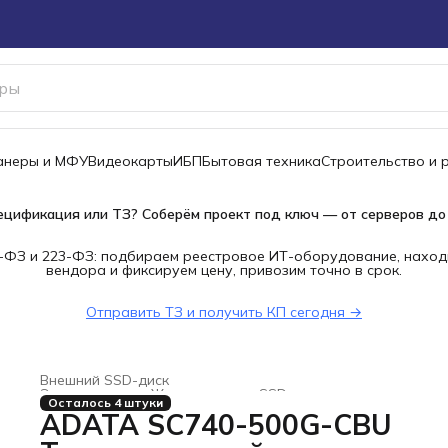
канеры и МФУ
Видеокарты
ИБП
Бытовая техника
Строительство и 
ецификация или ТЗ? Соберём проект под ключ — от серверов до
-ФЗ и 223-ФЗ: подбираем реестровое ИТ-оборудование, наход
вендора и фиксируем цену, привозим точно в срок.
Отправить ТЗ и получить КП сегодня →
Внешний SSD-диск
Электроника
›
Жесткие диски, SSD и сетевые накопители
Осталось 4 штуки
Главная
›
ADATA SC740-500G-CBU