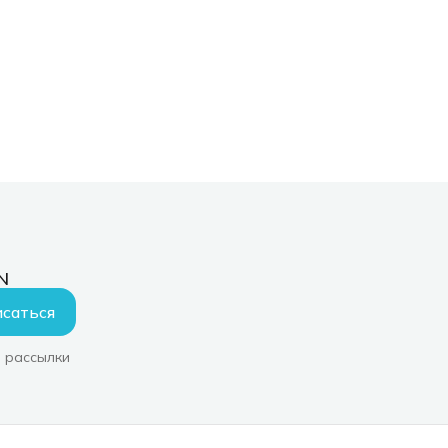
N
саться
 рассылки