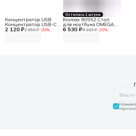
Осталась 1 штука
Концентратор USB
Kromax 90552 Стол
Концентратор USB-C,
для ноутбука OMEGA-
2 120 ₽
6 530 ₽
2xUSB 3.0, 2xUSB-C
10 черный (90552)
2 650 ₽
−
20
%
8 163 ₽
−
20
%
Концентратор USB-C,
2xUSB 3.0, 2xUSB-C
Нажимая
персона