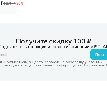
 ₽
TP RJ-45 вил.-
1 275 ₽
−
20
%
RJ-45 кат.5E
ерый LSZH
шт)
Получите скидку 100 ₽
Подпишитесь на акции и новости компании VISTLA
Подпи
 «Подписаться», вы даете согласие на обработку указанных
льных данных в целях получения информационной и рекламной