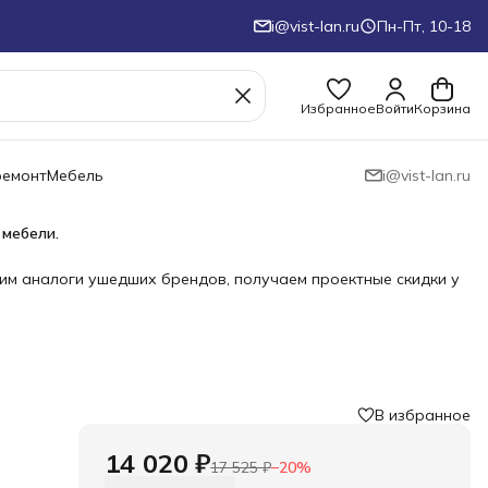
i@vist-lan.ru
Пн-Пт, 10-18
Избранное
Войти
Корзина
ремонт
Мебель
i@vist-lan.ru
 мебели.
им аналоги ушедших брендов, получаем проектные скидки у
В избранное
›
14 020 ₽
17 525 ₽
−
20
%