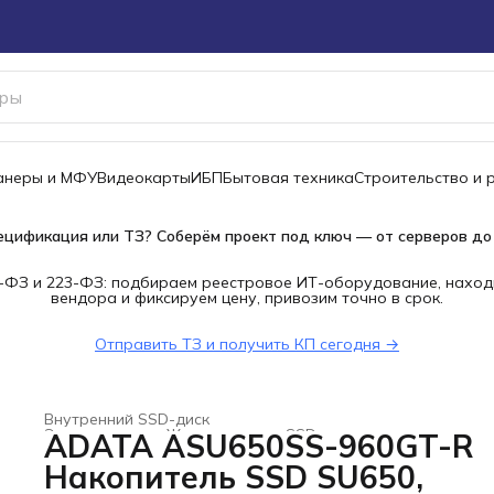
канеры и МФУ
Видеокарты
ИБП
Бытовая техника
Строительство и 
ецификация или ТЗ? Соберём проект под ключ — от серверов до
-ФЗ и 223-ФЗ: подбираем реестровое ИТ-оборудование, наход
вендора и фиксируем цену, привозим точно в срок.
Отправить ТЗ и получить КП сегодня →
Внутренний SSD-диск
Электроника
›
Жесткие диски, SSD и сетевые накопители
ADATA ASU650SS-960GT-R
Главная
›
Накопитель SSD SU650,