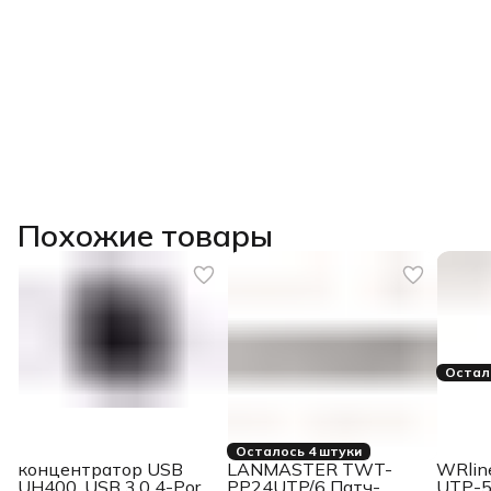
Похожие товары
Остал
Осталось 4 штуки
концентратор USB
LANMASTER TWT-
WRlin
UH400, USB 3.0 4-Port
PP24UTP/6 Патч-
UTP-5