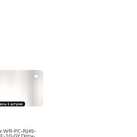
ась 1 штука
e WR-PC-RJ45-
E-10-GY Патч-