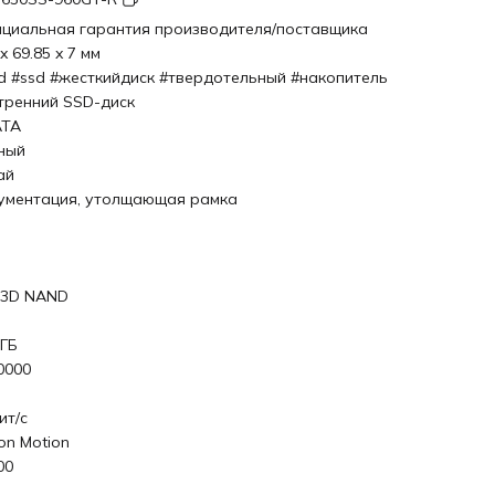
циальная гарантия производителя/поставщика
x 69.85 x 7 мм
d #ssd #жесткийдиск #твердотельный #накопитель
тренний SSD-диск
ATA
ный
ай
ументация, утолщающая рамка
 3D NAND
 ГБ
0000
ит/с
con Motion
00