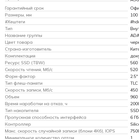
Гарантийный срок
Офи
Размеры, мм
100 
#Хештеги
#hd
Тип
Вну
Название группы
AD
Цвет товара
чер
Страна-изготовитель
Кит
Комплектация
док
Ресурс SSD (TBW)
560
Скорость чтения, Мб/с
520
Форм-фактор
2.5"
Тип флеш-памяти
TLC
Скорость записи, Мб/с
450
Объем
960
Время наработки на отказ, ч
200
Тип накопителя
SSD
Пропускная способность интерфейса
6 Гб
Контроллер
Sili
Макс. скорость случайной записи (блоки 4Кб), IOPS
750
Минимальное количество оптом
1