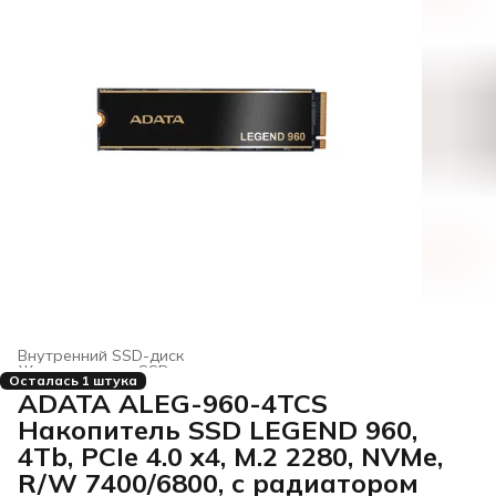
Внутренний SSD-диск
Жесткие диски, SSD и сетевые накопители
›
Осталась 1 штука
Главная
›
Электроника
›
ADATA ALEG-960-4TCS
Накопитель SSD LEGEND 960,
4Tb, PCIe 4.0 x4, M.2 2280, NVMe,
R/W 7400/6800, с радиатором