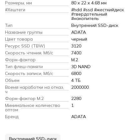
Размеры, мм
80 х 22 х 4.68 мм
#Хештеги
#hdd #ssd #жесткийдиск
#твердотельный
#накопитель
Тип
Внутренний SSD-диск
Название группы
ADATA
Цвет товара
черный
Ресурс SSD (TBW)
3120
Скорость чтения, Мб/с
7400
Форм-фактор
M.2
Тип флеш-памяти
3D NAND
Скорость записи, Мб/с
6800
Объем
4 ТБ
Время наработки на отказ,
2000000
ч
Форм-фактор M.2
2280
Минимальное количество
1
оптом
Бренд
ADATA
Внутренний SSD-диск