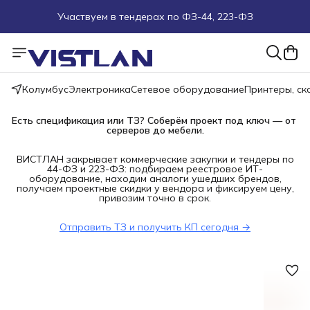
Участвуем в тендерах по ФЗ-44, 223-ФЗ
Поможем подобрать оборудование под ТЗ
Пуско-наладочные работы
Колумбус
Электроника
Сетевое оборудование
Принтеры, с
Пришлите запрос на e-mail или в чат
Есть спецификация или ТЗ? Соберём проект под ключ — от 
серверов до мебели.
Более 100 000 позиций в наличии и под заказ
ВИСТЛАН закрывает коммерческие закупки и тендеры по
44-ФЗ и 223-ФЗ: подбираем реестровое ИТ-
оборудование, находим аналоги ушедших брендов,
получаем проектные скидки у вендора и фиксируем цену,
привозим точно в срок.
Отправить ТЗ и получить КП сегодня →