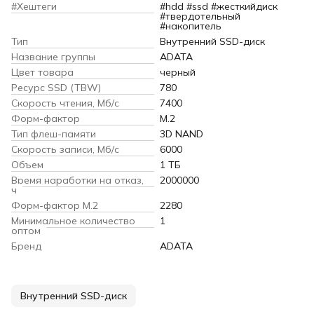
#Хештеги
#hdd #ssd #жесткийдиск
#твердотельный
#накопитель
Тип
Внутренний SSD-диск
Название группы
ADATA
Цвет товара
черный
Ресурс SSD (TBW)
780
Скорость чтения, Мб/с
7400
Форм-фактор
M.2
Тип флеш-памяти
3D NAND
Скорость записи, Мб/с
6000
Объем
1 ТБ
Время наработки на отказ,
2000000
ч
Форм-фактор M.2
2280
Минимальное количество
1
оптом
Бренд
ADATA
Внутренний SSD-диск