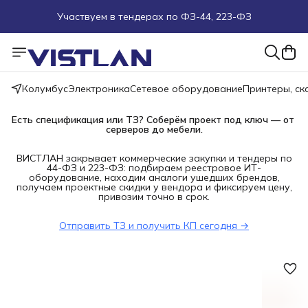
Участвуем в тендерах по ФЗ-44, 223-ФЗ
Поможем подобрать оборудование под ТЗ
Пуско-наладочные работы
Колумбус
Электроника
Сетевое оборудование
Принтеры, с
Пришлите запрос на e-mail или в чат
Есть спецификация или ТЗ? Соберём проект под ключ — от 
серверов до мебели.
Более 100 000 позиций в наличии и под заказ
ВИСТЛАН закрывает коммерческие закупки и тендеры по
44-ФЗ и 223-ФЗ: подбираем реестровое ИТ-
оборудование, находим аналоги ушедших брендов,
получаем проектные скидки у вендора и фиксируем цену,
привозим точно в срок.
Отправить ТЗ и получить КП сегодня →