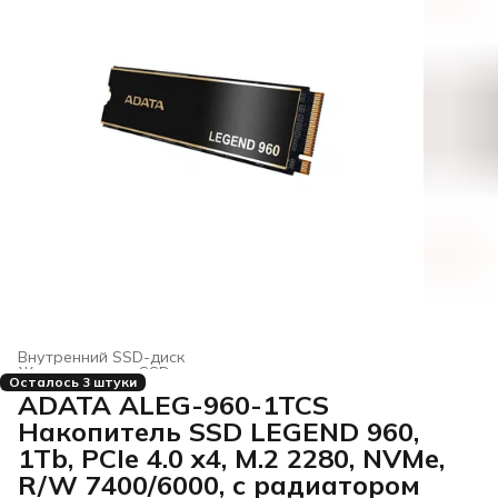
Внутренний SSD-диск
Жесткие диски, SSD и сетевые накопители
›
Осталось 3 штуки
Главная
›
Электроника
›
ADATA ALEG-960-1TCS
Накопитель SSD LEGEND 960,
1Tb, PCIe 4.0 x4, M.2 2280, NVMe,
R/W 7400/6000, с радиатором