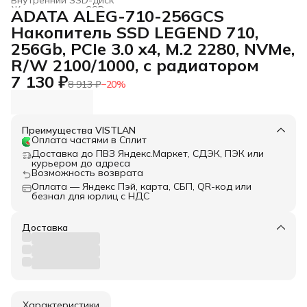
Жесткие диски, SSD и сетевые накопители
›
ADATA ALEG-710-256GCS
Главная
›
Электроника
›
Накопитель SSD LEGEND 710,
256Gb, PCIe 3.0 x4, M.2 2280, NVMe,
R/W 2100/1000, с радиатором
7 130 ₽
8 913 ₽
−
20
%
Преимущества VISTLAN
Оплата частями в Сплит
Доставка до ПВЗ Яндекс.Маркет, СДЭК, ПЭК или
курьером до адреса
Возможность возврата
Оплата — Яндекс Пэй, карта, СБП, QR-код или
безнал для юрлиц с НДС
Доставка
Характеристики