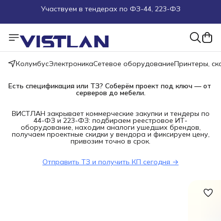
Поможем подобрать оборудование под ТЗ
Пуско-наладочные работы
Колумбус
Электроника
Сетевое оборудование
Принтеры, с
Пришлите запрос на e-mail или в чат
Есть спецификация или ТЗ? Соберём проект под ключ — от 
Более 100 000 позиций в наличии и под заказ
серверов до мебели.
ВИСТЛАН закрывает коммерческие закупки и тендеры по
44-ФЗ и 223-ФЗ: подбираем реестровое ИТ-
оборудование, находим аналоги ушедших брендов,
получаем проектные скидки у вендора и фиксируем цену,
привозим точно в срок.
Отправить ТЗ и получить КП сегодня →