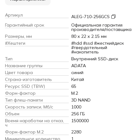
Артикул
ALEG-710-256GCS
Гарантийный срок
Официальная гарантия
производителя/поставщика
Размеры, мм
80 х 22 х 2.15 мм
#Хештеги
#hdd #ssd #жесткийдиск
#твердотельный
#накопитель
Тип
Внутренний SSD-диск
Название группы
ADATA
Цвет товара
синий
Страна-изготовитель
Китай
Ресурс SSD (TBW)
65
Форм-фактор
M.2
Тип флеш-памяти
3D NAND
Скорость записи, Мб/с
1000
Объем
256 ГБ
Время наработки на отказ,
1500000
ч
Форм-фактор M.2
2280
Минимальное количество
1