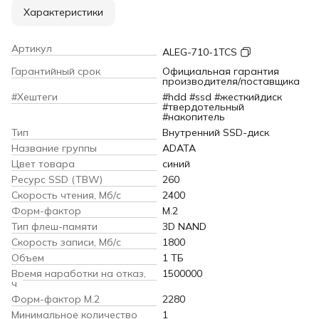
Характеристики
Артикул
ALEG-710-1TCS
Гарантийный срок
Официальная гарантия
производителя/поставщика
#Хештеги
#hdd #ssd #жесткийдиск
#твердотельный
#накопитель
Тип
Внутренний SSD-диск
Название группы
ADATA
Цвет товара
синий
Ресурс SSD (TBW)
260
Скорость чтения, Мб/с
2400
Форм-фактор
M.2
Тип флеш-памяти
3D NAND
Скорость записи, Мб/с
1800
Объем
1 ТБ
Время наработки на отказ,
1500000
ч
Форм-фактор M.2
2280
Минимальное количество
1