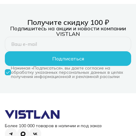
3xUSB 3.0, 1xUSB-
3.0, 7xUSB 
C/PD 3.0, 1xHDMI,
режим бы
слот SD/TF/microSD
зарядки
Получите скидку 100 ₽
Подпишитесь на акции и новости компании
VISTLAN
Подписаться
Нажимая «Подписаться», вы даете согласие на
обработку указанных персональных данных в целях
получения информационной и рекламной рассылки
Более 100 000 товаров в наличии и под заказ