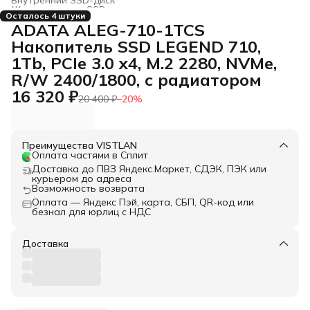
Жесткие диски, SSD и сетевые накопители
›
Осталось 4 штуки
Главная
›
Электроника
›
ADATA ALEG-710-1TCS
Накопитель SSD LEGEND 710,
1Tb, PCIe 3.0 x4, M.2 2280, NVMe,
R/W 2400/1800, с радиатором
16 320 ₽
20 400 ₽
−
20
%
Преимущества VISTLAN
Оплата частями в Сплит
Доставка до ПВЗ Яндекс.Маркет, СДЭК, ПЭК или
курьером до адреса
Возможность возврата
Оплата — Яндекс Пэй, карта, СБП, QR-код или
безнал для юрлиц с НДС
Доставка