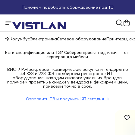
Поможем подобрать оборудование под ТЗ
Пуско-наладочные работы
Пришлите запрос на e-mail или в чат
Колумбус
Электроника
Сетевое оборудование
Принтеры, с
Более 100 000 позиций в наличии и под заказ
Есть спецификация или ТЗ? Соберём проект под ключ — от 
серверов до мебели.
ВИСТЛАН закрывает коммерческие закупки и тендеры по
44-ФЗ и 223-ФЗ: подбираем реестровое ИТ-
оборудование, находим аналоги ушедших брендов,
получаем проектные скидки у вендора и фиксируем цену,
привозим точно в срок.
Отправить ТЗ и получить КП сегодня →