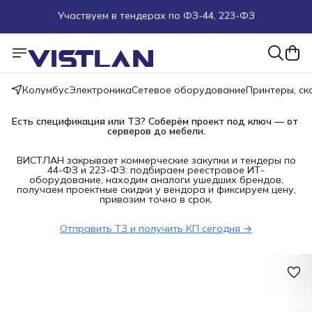
Поможем подобрать оборудование под ТЗ
Пуско-наладочные работы
Колумбус
Электроника
Сетевое оборудование
Принтеры, с
Пришлите запрос на e-mail или в чат
Есть спецификация или ТЗ? Соберём проект под ключ — от 
серверов до мебели.
Более 100 000 позиций в наличии и под заказ
ВИСТЛАН закрывает коммерческие закупки и тендеры по
44-ФЗ и 223-ФЗ: подбираем реестровое ИТ-
оборудование, находим аналоги ушедших брендов,
получаем проектные скидки у вендора и фиксируем цену,
привозим точно в срок.
Отправить ТЗ и получить КП сегодня →