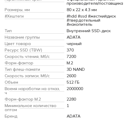
производителя/поставщика
Размеры, мм
80 x 22 x 4.3 мм
#Хештеги
#hdd #ssd #жесткийдиск
#твердотельный
#накопитель
Тип
Внутренний SSD-диск
Название группы
ADATA
Цвет товара
черный
Ресурс SSD (TBW)
370
Скорость чтения, Мб/с
7200
Форм-фактор
M.2
Тип флеш-памяти
3D NAND
Скорость записи, Мб/с
2600
Объем
512 ГБ
Время наработки на отказ,
2000000
ч
Форм-фактор M.2
2280
Минимальное количество
1
оптом
Бренд
ADATA