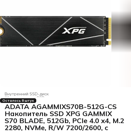
Внутренний SSD-диск
Жесткие диски, SSD и сетевые накопители
›
Осталось 8 штук
Главная
›
Электроника
›
ADATA AGAMMIXS70B-512G-CS
Накопитель SSD XPG GAMMIX
S70 BLADE, 512Gb, PCIe 4.0 x4, M.2
2280, NVMe, R/W 7200/2600, с