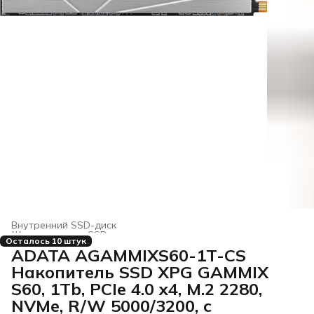
Внутренний SSD-диск
Жесткие диски, SSD и сетевые накопители
›
Осталось 10 штук
Главная
›
Электроника
›
ADATA AGAMMIXS60-1T-CS
Накопитель SSD XPG GAMMIX
S60, 1Tb, PCIe 4.0 x4, M.2 2280,
NVMe, R/W 5000/3200, с