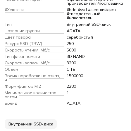
производителя/поставщика
#Хештеги
#hdd #ssd #жесткийдиск
#твердотельный
#накопитель
Тип
Внутренний SSD-диск
Название группы
ADATA
Цвет товара
серебристый
Ресурс SSD (TBW)
250
Скорость чтения, Мб/с
5000
Тип флеш-памяти
3D NAND
Скорость записи, Мб/с
3200
Объем
1 ТБ
Время наработки на отказ,
1500000
ч
Форм-фактор M.2
2280
Минимальное количество
1
оптом
Бренд
ADATA
Внутренний SSD-диск