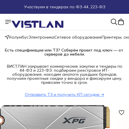
Участвуем в тендерах по ФЗ-44, 223-ФЗ
Поможем подобрать оборудование под ТЗ
Пуско-наладочные работы
Колумбус
Электроника
Сетевое оборудование
Принтеры, с
Пришлите запрос на e-mail или в чат
Есть спецификация или ТЗ? Соберём проект под ключ — от 
серверов до мебели.
Более 100 000 позиций в наличии и под заказ
ВИСТЛАН закрывает коммерческие закупки и тендеры по
44-ФЗ и 223-ФЗ: подбираем реестровое ИТ-
оборудование, находим аналоги ушедших брендов,
получаем проектные скидки у вендора и фиксируем цену,
привозим точно в срок.
Отправить ТЗ и получить КП сегодня →