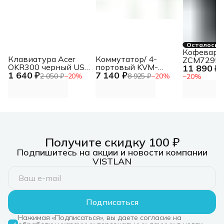
Осталось 2
Кофеварка
Клавиатура Acer
Коммутатор/ 4-
ZCM7295 
OKR300 черный USB
портовый KVM-
11 890 ₽
1
1 640 ₽
7 140 ₽
беспроводная
переключатель с
2 050 ₽
−
20
%
8 925 ₽
−
20
%
−
20
%
(ZL.KBDEE.014)
портами HDMI и USB
Получите скидку 100 ₽
Подпишитесь на акции и новости компании
VISTLAN
Подписаться
Нажимая «Подписаться», вы даете согласие на