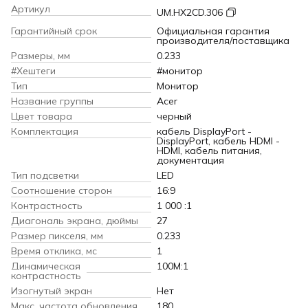
Артикул
UM.HX2CD.306
Гарантийный срок
Официальная гарантия
производителя/поставщика
Размеры, мм
0.233
#Хештеги
#монитор
Тип
Монитор
Название группы
Acer
Цвет товара
черный
Комплектация
кабель DisplayPort -
DisplayPort, кабель HDMI -
HDMI, кабель питания,
документация
Тип подсветки
LED
Соотношение сторон
16:9
Контрастность
1 000 :1
Диагональ экрана, дюймы
27
Размер пикселя, мм
0.233
Время отклика, мс
1
Динамическая
100M:1
контрастность
Изогнутый экран
Нет
Макс. частота обновления,
180