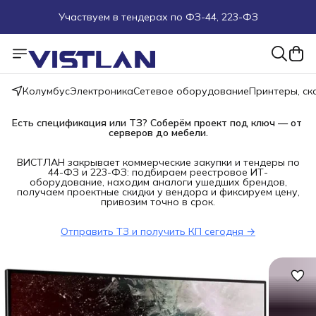
Участвуем в тендерах по ФЗ-44, 223-ФЗ
Поможем подобрать оборудование под ТЗ
Пуско-наладочные работы
Колумбус
Электроника
Сетевое оборудование
Принтеры, с
Пришлите запрос на e-mail или в чат
Есть спецификация или ТЗ? Соберём проект под ключ — от 
серверов до мебели.
Более 100 000 позиций в наличии и под заказ
ВИСТЛАН закрывает коммерческие закупки и тендеры по
44-ФЗ и 223-ФЗ: подбираем реестровое ИТ-
оборудование, находим аналоги ушедших брендов,
получаем проектные скидки у вендора и фиксируем цену,
привозим точно в срок.
Отправить ТЗ и получить КП сегодня →