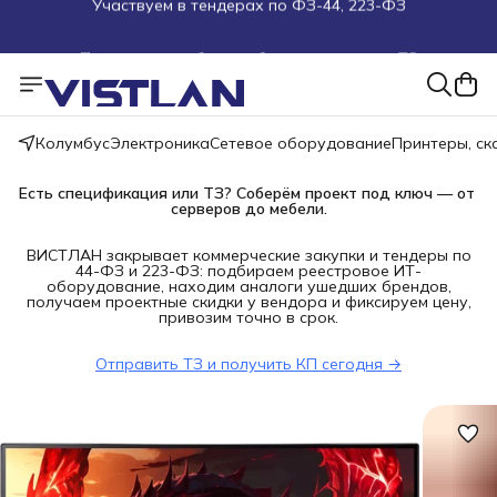
Поможем подобрать оборудование под ТЗ
Пуско-наладочные работы
Пришлите запрос на e-mail или в чат
Колумбус
Электроника
Сетевое оборудование
Принтеры, с
Более 100 000 позиций в наличии и под заказ
Есть спецификация или ТЗ? Соберём проект под ключ — от 
серверов до мебели.
ВИСТЛАН закрывает коммерческие закупки и тендеры по
44-ФЗ и 223-ФЗ: подбираем реестровое ИТ-
оборудование, находим аналоги ушедших брендов,
получаем проектные скидки у вендора и фиксируем цену,
привозим точно в срок.
Отправить ТЗ и получить КП сегодня →