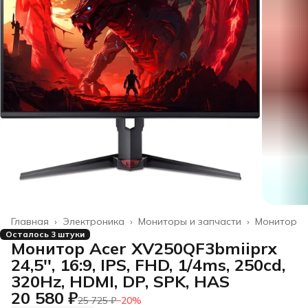
Главная
›
Электроника
›
Мониторы и запчасти
›
Монитор
Осталось 3 штуки
Монитор Acer XV250QF3bmiiprx
24,5'', 16:9, IPS, FHD, 1/4ms, 250cd,
320Hz, HDMI, DP, SPK, HAS
20 580 ₽
25 725 ₽
−
20
%