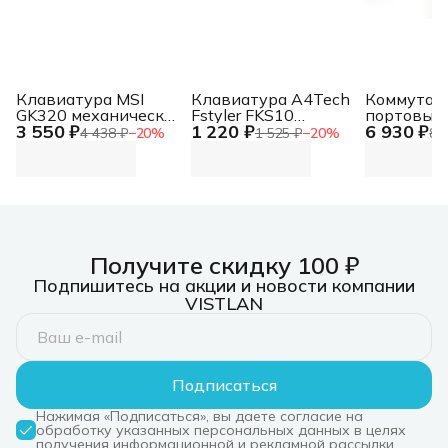
Клавиатура MSI
Клавиатура A4Tech
Коммутато
GK320 механическая
Fstyler FKS10
портовый
3 550 ₽
1 220 ₽
6 930 ₽
черный USB
проводная, USB,
переключа
4 438 ₽
−
20
%
1 525 ₽
−
20
%
8 
Multimedia for gamer
черный/оранжевый
портами H
LED (S11-04RU259-
HH9)
Получите скидку 100 ₽
Подпишитесь на акции и новости компании
VISTLAN
Подписаться
Нажимая «Подписаться», вы даете согласие на
обработку указанных персональных данных в целях
получения информационной и рекламной рассылки