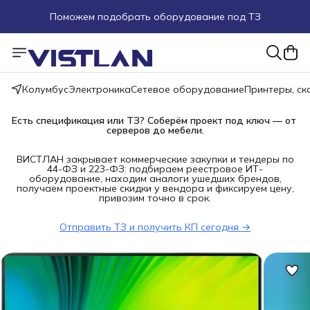
Поможем подобрать оборудование под ТЗ
Пуско-наладочные работы
Пришлите запрос на e-mail или в чат
Колумбус
Электроника
Сетевое оборудование
Принтеры, с
Более 100 000 позиций в наличии и под заказ
Есть спецификация или ТЗ? Соберём проект под ключ — от 
серверов до мебели.
ВИСТЛАН закрывает коммерческие закупки и тендеры по
44-ФЗ и 223-ФЗ: подбираем реестровое ИТ-
оборудование, находим аналоги ушедших брендов,
получаем проектные скидки у вендора и фиксируем цену,
привозим точно в срок.
Отправить ТЗ и получить КП сегодня →