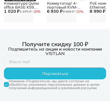
Клавиатура Qumo
Коммутатор/ 4-
PoE комму
office BASE K59,
портовый KVM-
Ethernet/ 
1 020 ₽
6 930 ₽
8 990 ₽
проводная, 104
переключатель с
коммутато
1 275 ₽
−
20
%
8 663 ₽
−
20
%
11
клавиши, подсветка
портами HDMI и USB
Ethernet н
белого цвета,
портов. По
плетеный кабель,
FE (10/100
golden USB
поддержк
(IEEE 802.3
FE (10/100
Соответс
стандарта
Получите скидку 100 ₽
802.3af/at.
Подпишитесь на акции и новости компании
Автомати
VISTLAN
определе
режим ан
Подписаться
Нажимая «Подписаться», вы даете согласие на
обработку указанных персональных данных в целях
получения информационной и рекламной рассылки