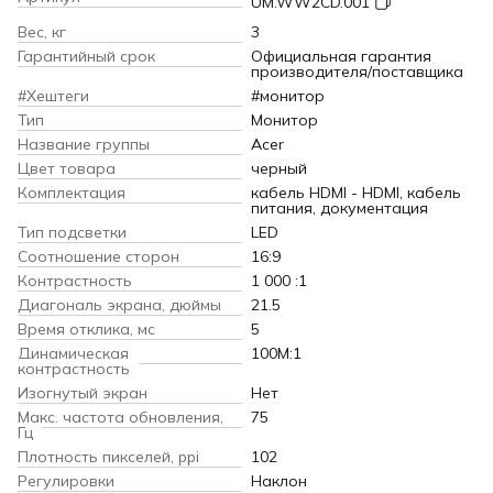
UM.WW2CD.001
Вес, кг
3
Гарантийный срок
Официальная гарантия
производителя/поставщика
#Хештеги
#монитор
Тип
Монитор
Название группы
Acer
Цвет товара
черный
Комплектация
кабель HDMI - HDMI, кабель
питания, документация
Тип подсветки
LED
Соотношение сторон
16:9
Контрастность
1 000 :1
Диагональ экрана, дюймы
21.5
Время отклика, мс
5
Динамическая
100M:1
контрастность
Изогнутый экран
Нет
Макс. частота обновления,
75
Гц
Плотность пикселей, ppi
102
Регулировки
Наклон