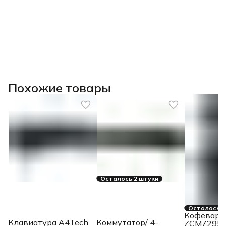
Похожие товары
Осталось 2 штуки
Осталось 2
Кофеварка
Клавиатура A4Tech
Коммутатор/ 4-
ZCM7295 