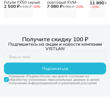
Fstyler FX50 серый
портовый KVM-
11 890 ₽
1
2 500 ₽
7 080 ₽
USB slim Multimedia
переключатель с
3 125 ₽
−
20
%
8 850 ₽
−
20
%
−
20
%
(FX50 GREY) [FX50
портами HDMI и USB
GREY]
Получите скидку 100 ₽
Подпишитесь на акции и новости компании
VISTLAN
Подписаться
Нажимая «Подписаться», вы даете согласие на
обработку указанных персональных данных в целях
получения информационной и рекламной рассылки