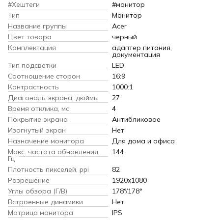
#Хештеги
#монитор
Тип
Монитор
Название группы
Acer
Цвет товара
черный
Комплектация
адаптер питания,
документация
Тип подсветки
LED
Соотношение сторон
16:9
Контрастность
1000:1
Диагональ экрана, дюймы
27
Время отклика, мс
4
Покрытие экрана
Антибликовое
Изогнутый экран
Нет
Назначение монитора
Для дома и офиса
Макс. частота обновления,
144
Гц
Плотность пикселей, ppi
82
Разрешение
1920x1080
Углы обзора (Г/В)
178°/178°
Встроенные динамики
Нет
Матрица монитора
IPS