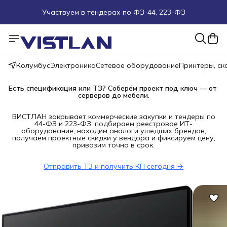
Участвуем в тендерах по ФЗ-44, 223-ФЗ
Поможем подобрать оборудование под ТЗ
Пуско-наладочные работы
Колумбус
Электроника
Сетевое оборудование
Принтеры, с
Пришлите запрос на e-mail или в чат
Есть спецификация или ТЗ? Соберём проект под ключ — от 
серверов до мебели.
Более 100 000 позиций в наличии и под заказ
ВИСТЛАН закрывает коммерческие закупки и тендеры по
44-ФЗ и 223-ФЗ: подбираем реестровое ИТ-
оборудование, находим аналоги ушедших брендов,
получаем проектные скидки у вендора и фиксируем цену,
привозим точно в срок.
Отправить ТЗ и получить КП сегодня →