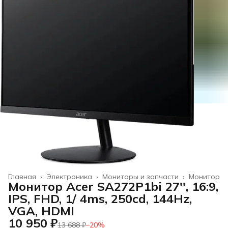
Главная
›
Электроника
›
Мониторы и запчасти
›
Монитор
Монитор Acer SA272P1bi 27'', 16:9,
IPS, FHD, 1/ 4ms, 250cd, 144Hz,
VGA, HDMI
10 950 ₽
13 688 ₽
−
20
%