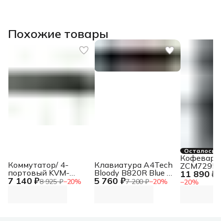
Похожие товары
Осталось 2
Кофеварка
Коммутатор/ 4-
Клавиатура A4Tech
ZCM7295 
портовый KVM-
Bloody B820R Blue S
11 890 ₽
1
7 140 ₽
5 760 ₽
переключатель с
механическая
8 925 ₽
−
20
%
7 200 ₽
−
20
%
−
20
%
портами HDMI и USB
черный USB for
gamer LED (B820R
BLACK (BLUE
SWITCH))