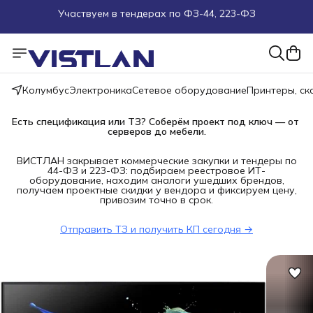
Поможем подобрать оборудование под ТЗ
Пуско-наладочные работы
Колумбус
Электроника
Сетевое оборудование
Принтеры, с
Пришлите запрос на e-mail или в чат
Есть спецификация или ТЗ? Соберём проект под ключ — от 
Более 100 000 позиций в наличии и под заказ
серверов до мебели.
ВИСТЛАН закрывает коммерческие закупки и тендеры по
44-ФЗ и 223-ФЗ: подбираем реестровое ИТ-
оборудование, находим аналоги ушедших брендов,
получаем проектные скидки у вендора и фиксируем цену,
привозим точно в срок.
Отправить ТЗ и получить КП сегодня →