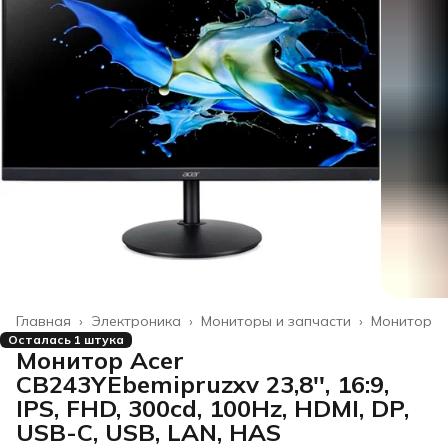
Главная
›
Электроника
›
Мониторы и запчасти
›
Монитор
Осталась 1 штука
Монитор Acer
CB243YEbemipruzxv 23,8'', 16:9,
IPS, FHD, 300cd, 100Hz, HDMI, DP,
USB-C, USB, LAN, HAS