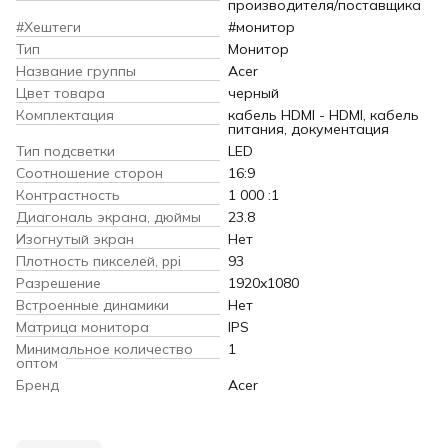
производителя/поставщика
#Хештеги
#монитор
Тип
Монитор
Название группы
Acer
Цвет товара
черный
Комплектация
кабель HDMI - HDMI, кабель
питания, документация
Тип подсветки
LED
Соотношение сторон
16:9
Контрастность
1 000 :1
Диагональ экрана, дюймы
23.8
Изогнутый экран
Нет
Плотность пикселей, ppi
93
Разрешение
1920x1080
Встроенные динамики
Нет
Матрица монитора
IPS
Минимальное количество
1
оптом
Бренд
Acer