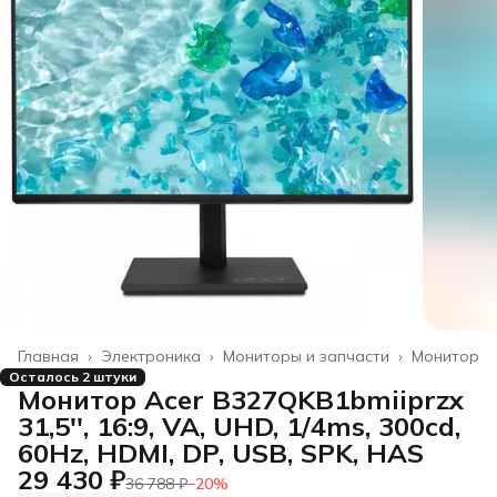
Главная
›
Электроника
›
Мониторы и запчасти
›
Монитор
Осталось 2 штуки
Монитор Acer B327QKB1bmiiprzx
31,5'', 16:9, VA, UHD, 1/4ms, 300cd,
60Hz, HDMI, DP, USB, SPK, HAS
29 430 ₽
36 788 ₽
−
20
%