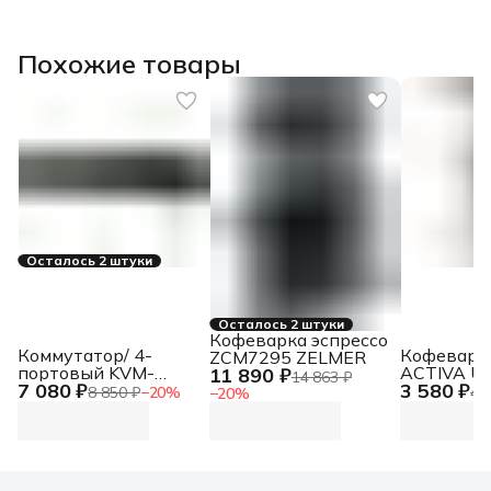
Похожие товары
Осталось 2 штуки
Осталось 2 штуки
Кофеварка эспрессо
Коммутатор/ 4-
Кофеварк
ZCM7295 ZELMER
портовый KVM-
ACTIVA U
11 890 ₽
14 863 ₽
7 080 ₽
3 580 ₽
переключатель с
8 850 ₽
−
20
%
4 
−
20
%
портами HDMI и USB