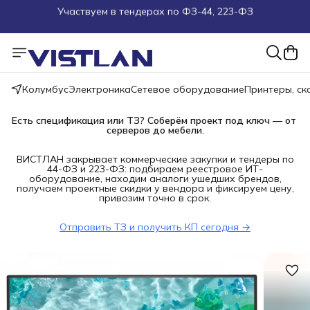
Поможем подобрать оборудование под ТЗ
Пуско-наладочные работы
Пришлите запрос на e-mail или в чат
Колумбус
Электроника
Сетевое оборудование
Принтеры, с
Есть спецификация или ТЗ? Соберём проект под ключ — от 
Более 100 000 позиций в наличии и под заказ
серверов до мебели.
ВИСТЛАН закрывает коммерческие закупки и тендеры по
44-ФЗ и 223-ФЗ: подбираем реестровое ИТ-
оборудование, находим аналоги ушедших брендов,
получаем проектные скидки у вендора и фиксируем цену,
привозим точно в срок.
Отправить ТЗ и получить КП сегодня →