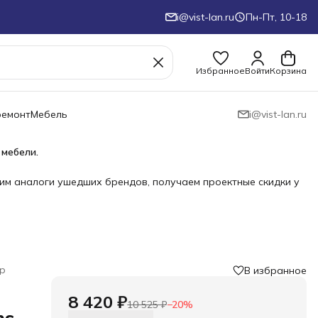
i@vist-lan.ru
Пн-Пт, 10-18
Избранное
Войти
Корзина
ремонт
Мебель
i@vist-lan.ru
 мебели.
им аналоги ушедших брендов, получаем проектные скидки у
р
В избранное
8 420 ₽
10 525 ₽
−
20
%