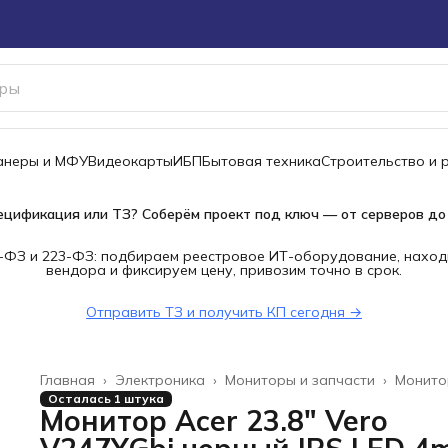
канеры и МФУ
Видеокарты
ИБП
Бытовая техника
Строительство и 
ецификация или ТЗ? Соберём проект под ключ — от серверов до
-ФЗ и 223-ФЗ: подбираем реестровое ИТ-оборудование, наход
вендора и фиксируем цену, привозим точно в срок.
Отправить ТЗ и получить КП сегодня →
Главная
›
Электроника
›
Мониторы и запчасти
›
Монито
Осталась 1 штука
Монитор Acer 23.8" Vero