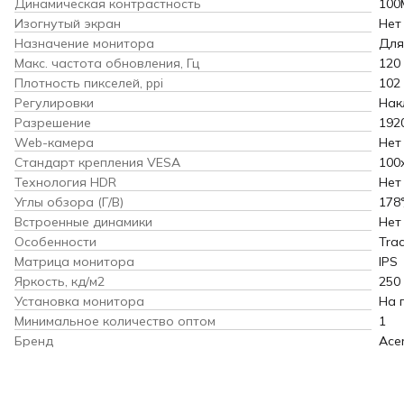
Динамическая контрастность
100
Изогнутый экран
Нет
Назначение монитора
Для
Макс. частота обновления, Гц
120
Плотность пикселей, ppi
102
Регулировки
Нак
Разрешение
192
Web-камера
Нет
Стандарт крепления VESA
100
Технология HDR
Нет
Углы обзора (Г/В)
178°
Встроенные динамики
Нет
Особенности
Trac
Матрица монитора
IPS
Яркость, кд/м2
250
Установка монитора
На 
Минимальное количество оптом
1
Бренд
Ace