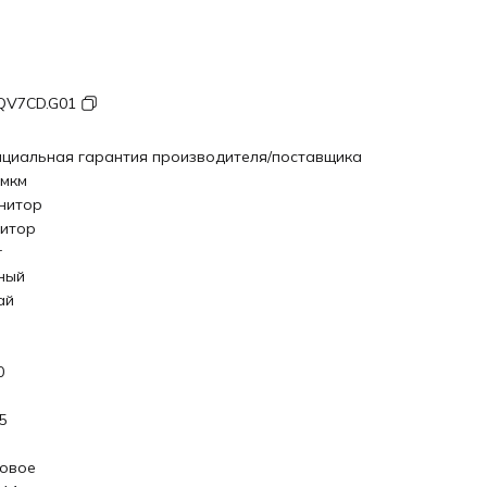
QV7CD.G01
циальная гарантия производителя/поставщика
 мкм
нитор
итор
r
ный
ай
0
5
овое