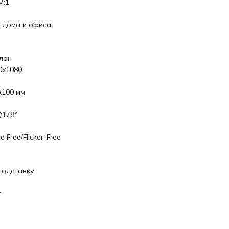
M:1
 дома и офиса
лон
0x1080
x100 мм
/178°
e Free/Flicker-Free
подставку
r