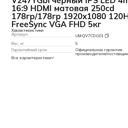
V247YGbi черный IPS LED 4
16:9 HDMI матовая 250cd
178гр/178гр 1920x1080 120
FreeSync VGA FHD 5кг
Характеристики
Артикул
UM.QV7CD.G01
Вес, кг
5
Гарантийный срок
Официальная гарантия
производителя/поставщи
Все характеристики