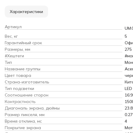
Характеристики
Артикул
UM.
Вес, кг
5
Гарантийный срок
Офи
Размеры, мм
275
#Хештеги
#мо
Тип
Мон
Название группы
Ace
Цвет товара
чер
Страна-изготовитель
Кит
Тип подсветки
LED
Соотношение сторон
16:9
Контрастность
150
Диагональ экрана, дюймы
23.8
Размер пикселя, мм
0.27
Время отклика, мс
4
Покрытие экрана
Мат