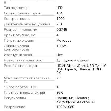
Вт
Тип подсветки
LED
Соотношение сторон
16:9
Контрастность
1000
Диагональ экрана, дюймы
23.8
Размер пикселя, мм
0.2745
Время отклика, мс
4
Покрытие экрана
Матовое
Динамическая
100M:1
контрастность
Изогнутый экран
Нет
Назначение монитора
Для дома и офиса
Разъёмы монитора
HDMI; DisplayPort; USB Type-C;
USB Type-A; Ethernet; HDMI
2.0
Макс. частота обновления,
75
Гц
Число портов HDMI
1
Плотность пикселей, ppi
92.6
Регулировки
Вращение; Наклон;
Регулируемая высота
Разрешение
1920x1080