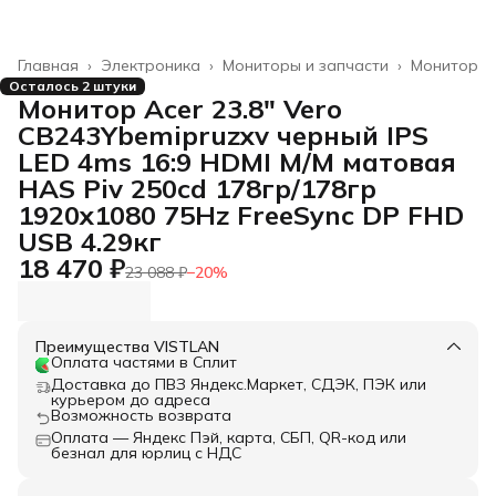
Главная
›
Электроника
›
Мониторы и запчасти
›
Монитор
Осталось 2 штуки
Монитор Acer 23.8" Vero
CB243Ybemipruzxv черный IPS
LED 4ms 16:9 HDMI M/M матовая
HAS Piv 250cd 178гр/178гр
1920x1080 75Hz FreeSync DP FHD
USB 4.29кг
18 470 ₽
23 088 ₽
−
20
%
Преимущества VISTLAN
Оплата частями в Сплит
Доставка до ПВЗ Яндекс.Маркет, СДЭК, ПЭК или
курьером до адреса
Возможность возврата
Оплата — Яндекс Пэй, карта, СБП, QR-код или
безнал для юрлиц с НДС