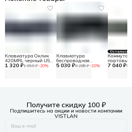
Осталось 3
Клавиатура Оклик
Клавиатура
Коммутато
420MRL черный USB
беспроводная
портовый
1 320 ₽
5 030 ₽
7 040 ₽
slim Multimedia LED
Logitech K650
переключа
1 650 ₽
−
20
%
6 288 ₽
−
20
%
8 
черный USB
портами H
BT/Radio (подставка
для запястий) (920-
010954)
Получите скидку 100 ₽
Подпишитесь на акции и новости компании
VISTLAN