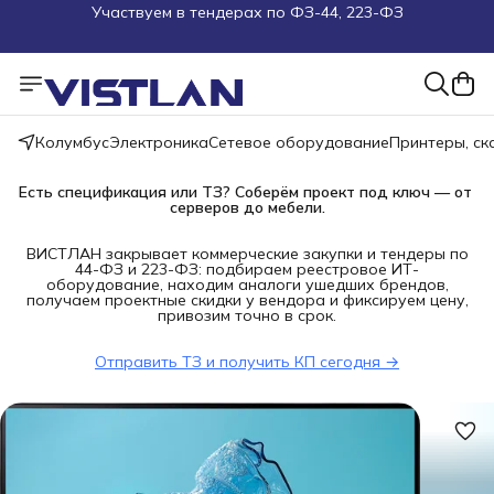
Поможем подобрать оборудование под ТЗ
Пуско-наладочные работы
Пришлите запрос на e-mail или в чат
Колумбус
Электроника
Сетевое оборудование
Принтеры, с
Более 100 000 позиций в наличии и под заказ
Есть спецификация или ТЗ? Соберём проект под ключ — от 
серверов до мебели.
ВИСТЛАН закрывает коммерческие закупки и тендеры по
44-ФЗ и 223-ФЗ: подбираем реестровое ИТ-
оборудование, находим аналоги ушедших брендов,
получаем проектные скидки у вендора и фиксируем цену,
привозим точно в срок.
Отправить ТЗ и получить КП сегодня →