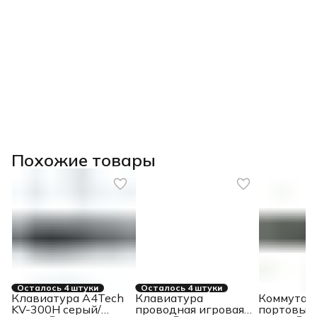
Похожие товары
Осталось 4 штуки
Осталось 4 штуки
Клавиатура A4Tech
Клавиатура
Коммутато
KV-300H серый/
проводная игровая
портовый