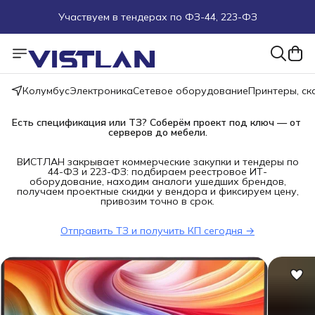
Участвуем в тендерах по ФЗ-44, 223-ФЗ
Поможем подобрать оборудование под ТЗ
Пуско-наладочные работы
Колумбус
Электроника
Сетевое оборудование
Принтеры, с
Пришлите запрос на e-mail или в чат
Есть спецификация или ТЗ? Соберём проект под ключ — от 
серверов до мебели.
Более 100 000 позиций в наличии и под заказ
ВИСТЛАН закрывает коммерческие закупки и тендеры по
44-ФЗ и 223-ФЗ: подбираем реестровое ИТ-
оборудование, находим аналоги ушедших брендов,
получаем проектные скидки у вендора и фиксируем цену,
привозим точно в срок.
Отправить ТЗ и получить КП сегодня →