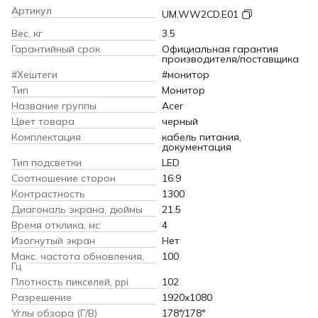
Артикул
UM.WW2CD.E01
Вес, кг
3.5
Гарантийный срок
Официальная гарантия
производителя/поставщика
#Хештеги
#монитор
Тип
Монитор
Название группы
Acer
Цвет товара
черный
Комплектация
кабель питания,
документация
Тип подсветки
LED
Соотношение сторон
16:9
Контрастность
1300
Диагональ экрана, дюймы
21.5
Время отклика, мс
4
Изогнутый экран
Нет
Макс. частота обновления,
100
Гц
Плотность пикселей, ppi
102
Разрешение
1920x1080
Углы обзора (Г/В)
178°/178°