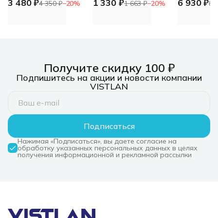
3 480 ₽
1 330 ₽
6 930 ₽
черный USB slim
Gembird KB-G710M-
переключа
4 350 ₽
−
20
%
1 663 ₽
−
20
%
8 
S, 104кл, 12Fn,
портами H
MultiRainbow,
метал.корпус, 19кл
anti-ghosting, 1.5м,
серебристый/
черный
Получите скидку 100 ₽
Подпишитесь на акции и новости компании
VISTLAN
Подписаться
Нажимая «Подписаться», вы даете согласие на
обработку указанных персональных данных в целях
получения информационной и рекламной рассылки