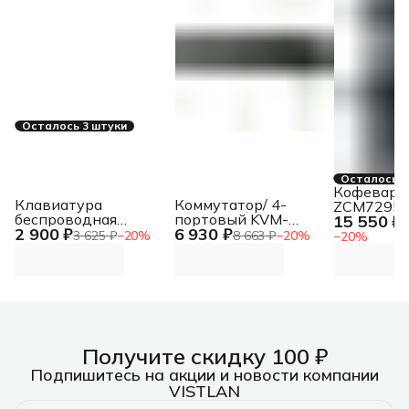
Осталось 3 штуки
Осталось 2
Кофеварка
Клавиатура
Коммутатор/ 4-
ZCM7295 
беспроводная
портовый KVM-
15 550 ₽
1
2 900 ₽
6 930 ₽
Gembird KBW-7
переключатель с
3 625 ₽
−
20
%
8 663 ₽
−
20
%
−
20
%
Bluetooth, USB серая
портами HDMI и USB
Получите скидку 100 ₽
Подпишитесь на акции и новости компании
VISTLAN