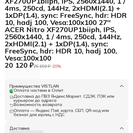
XF270UP1biiph, IPS, 2560x1440, 1 /
4ms, 250cd, 144Hz, 2xHDMI(2.1) +
1xDP(1.4), sync: FreeSync, hdr: HDR
10, hadj 100, Vesa:100x100 27''
ACER Nitro XF270UP1biiph, IPS,
2560x1440, 1 / 4ms, 250cd, 144Hz,
2xHDMI(2.1) + 1xDP(1.4), sync:
FreeSync, hdr: HDR 10, hadj 100,
Vesa:100x100
20 120 ₽
25 150 ₽
−
20
%
Преимущества VISTLAN
Оплата частями в Сплит
Доставка до ПВЗ Яндекс.Маркет, СДЭК, ПЭК или
курьером до адреса
Возможность возврата
Оплата — Яндекс Пэй, карта, СБП, QR-код или
безнал для юрлиц с НДС
Доставка