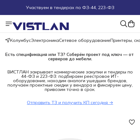
Участвуем в тендерах по ФЗ-44, 223-ФЗ
Поможем подобрать оборудование под ТЗ
Пуско-наладочные работы
Колумбус
Электроника
Сетевое оборудование
Принтеры, с
Пришлите запрос на e-mail или в чат
Есть спецификация или ТЗ? Соберём проект под ключ — от 
серверов до мебели.
Более 100 000 позиций в наличии и под заказ
ВИСТЛАН закрывает коммерческие закупки и тендеры по
44-ФЗ и 223-ФЗ: подбираем реестровое ИТ-
оборудование, находим аналоги ушедших брендов,
получаем проектные скидки у вендора и фиксируем цену,
привозим точно в срок.
Отправить ТЗ и получить КП сегодня →