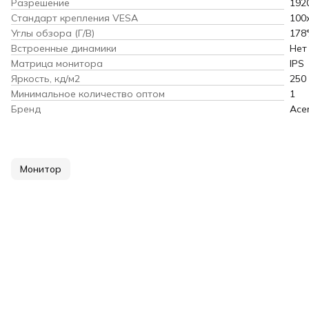
Разрешение
192
Стандарт крепления VESA
100
Углы обзора (Г/В)
178°
Встроенные динамики
Нет
Матрица монитора
IPS
Яркость, кд/м2
250
Минимальное количество оптом
1
Бренд
Ace
Монитор