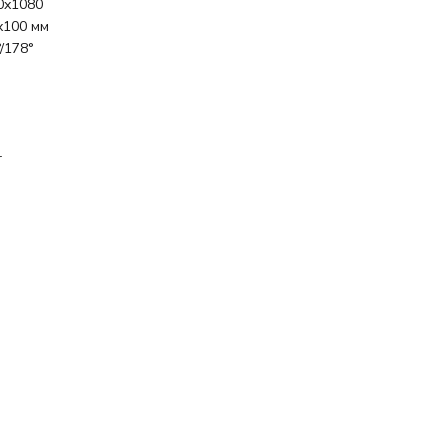
0x1080
x100 мм
/178°
r