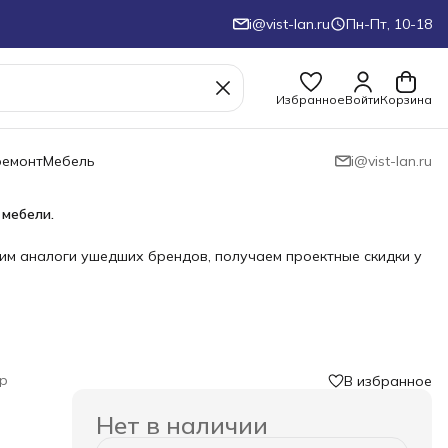
i@vist-lan.ru
Пн-Пт, 10-18
Избранное
Войти
Корзина
ремонт
Мебель
i@vist-lan.ru
 мебели.
им аналоги ушедших брендов, получаем проектные скидки у
р
В избранное
Нет в наличии