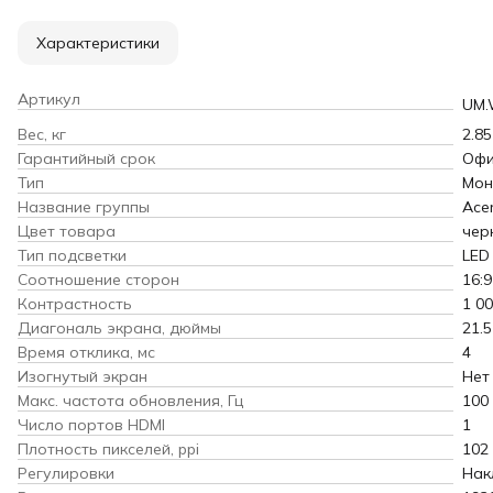
Характеристики
Артикул
UM.
Вес, кг
2.85
Гарантийный срок
Офи
Тип
Мон
Название группы
Ace
Цвет товара
чер
Тип подсветки
LED
Соотношение сторон
16:9
Контрастность
1 00
Диагональ экрана, дюймы
21.5
Время отклика, мс
4
Изогнутый экран
Нет
Макс. частота обновления, Гц
100
Число портов HDMI
1
Плотность пикселей, ppi
102
Регулировки
Нак