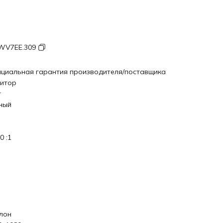
WV7EE.309
циальная гарантия производителя/поставщика
итор
r
ный
0 :1
лон