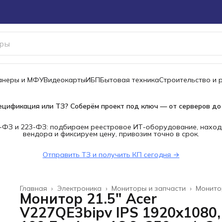
канеры и МФУ
Видеокарты
ИБП
Бытовая техника
Строительство и 
ецификация или ТЗ? Соберём проект под ключ — от серверов до
-ФЗ и 223-ФЗ: подбираем реестровое ИТ-оборудование, наход
вендора и фиксируем цену, привозим точно в срок.
Отправить ТЗ и получить КП сегодня →
Главная
›
Электроника
›
Мониторы и запчасти
›
Монито
Монитор 21.5" Acer
V227QE3bipv IPS 1920x1080,