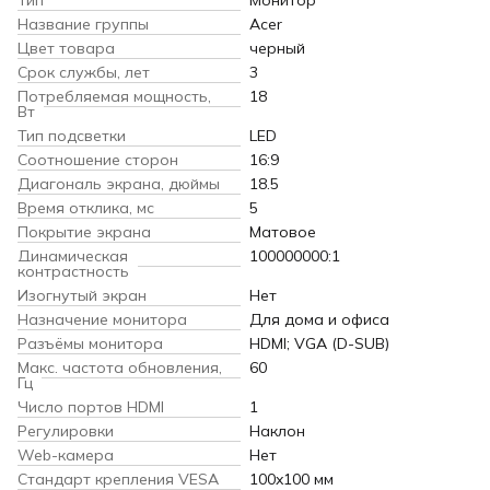
Название группы
Acer
Цвет товара
черный
Срок службы, лет
3
Потребляемая мощность,
18
Вт
Тип подсветки
LED
Соотношение сторон
16:9
Диагональ экрана, дюймы
18.5
Время отклика, мс
5
Покрытие экрана
Матовое
Динамическая
100000000:1
контрастность
Изогнутый экран
Нет
Назначение монитора
Для дома и офиса
Разъёмы монитора
HDMI; VGA (D-SUB)
Макс. частота обновления,
60
Гц
Число портов HDMI
1
Регулировки
Наклон
Web-камера
Нет
Стандарт крепления VESA
100x100 мм