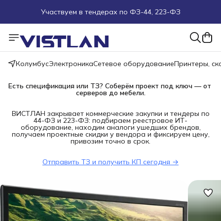
Участвуем в тендерах по ФЗ-44, 223-ФЗ
Поможем подобрать оборудование под ТЗ
Пуско-наладочные работы
Колумбус
Электроника
Сетевое оборудование
Принтеры, с
Пришлите запрос на e-mail или в чат
Есть спецификация или ТЗ? Соберём проект под ключ — от 
серверов до мебели.
Более 100 000 позиций в наличии и под заказ
ВИСТЛАН закрывает коммерческие закупки и тендеры по
44-ФЗ и 223-ФЗ: подбираем реестровое ИТ-
оборудование, находим аналоги ушедших брендов,
получаем проектные скидки у вендора и фиксируем цену,
привозим точно в срок.
Отправить ТЗ и получить КП сегодня →