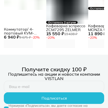
Осталось 3
Осталось 2 штуки
Кофеварка эспрессо
Кофеварка
Коммутатор/ 4-
ZCM7295 ZELMER
MONZA U
портовый KVM-
15 550 ₽
11 890 ₽
19 438 ₽
1
6 940 ₽
переключатель с
8 675 ₽
−
20
%
−
20
%
−
20
%
портами HDMI и USB
Получите скидку 100 ₽
Подпишитесь на акции и новости компании
VISTLAN
Подписаться
Нажимая «Подписаться», вы даете согласие на