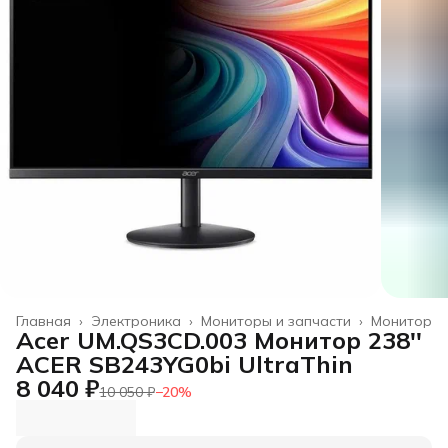
Главная
›
Электроника
›
Мониторы и запчасти
›
Монитор
Acer UM.QS3CD.003 Монитор 238''
ACER SB243YG0bi UltraThin
8 040 ₽
10 050 ₽
−
20
%