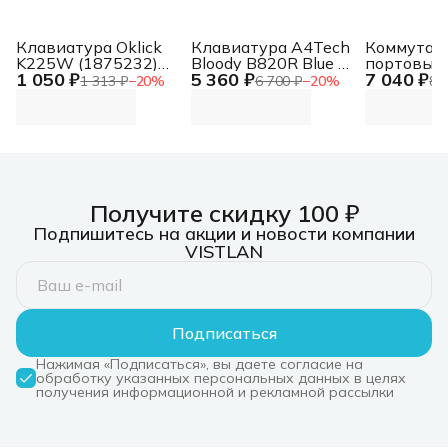
Клавиатура Oklick
Клавиатура A4Tech
Коммутато
K225W (1875232)
Bloody B820R Blue S
портовый
1 050 ₽
5 360 ₽
7 040 ₽
USB, Радиоканал,
механическая
переключа
1 313 ₽
−
20
%
6 700 ₽
−
20
%
8 
черный
черный USB for
портами H
gamer LED (B820R
BLACK (BLUE
SWITCH))
Получите скидку 100 ₽
Подпишитесь на акции и новости компании
VISTLAN
Подписаться
Нажимая «Подписаться», вы даете согласие на
обработку указанных персональных данных в целях
получения информационной и рекламной рассылки