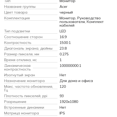
Тип
Монитор
Название группы
Acer
Цвет товара
черный
Комплектация
Монитор, Руководство
пользователя, Комплект
кабелей
Тип подсветки
LED
Соотношение сторон
16:9
Контрастность
1500:1
Диагональ экрана, дюймы
23.8
Размер пикселя, мм
0.275
Время отклика, мс
1
Динамическая
100000000:1
контрастность
Изогнутый экран
Нет
Назначение монитора
Для дома и офиса
Макс. частота обновления,
120
Гц
Плотность пикселей, ppi
93
Разрешение
1920x1080
Встроенные динамики
Нет
Матрица монитора
IPS