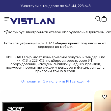
Поможем подобрать оборудование под ТЗ
Пуско-наладочные работы
Колумбус
Электроника
Сетевое оборудование
Принтеры, с
Пришлите запрос на e-mail или в чат
Есть спецификация или ТЗ? Соберём проект под ключ — от 
серверов до мебели.
Более 100 000 позиций в наличии и под заказ
ВИСТЛАН закрывает коммерческие закупки и тендеры по
44-ФЗ и 223-ФЗ: подбираем реестровое ИТ-
оборудование, находим аналоги ушедших брендов,
получаем проектные скидки у вендора и фиксируем цену,
привозим точно в срок.
Отправить ТЗ и получить КП сегодня →