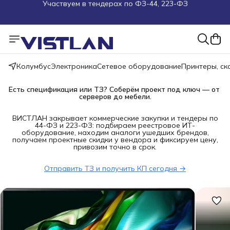
Поможем подобрать оборудование под ТЗ
Пуско-наладочные работы
Пришлите запрос на e-mail или в чат
Колумбус
Электроника
Сетевое оборудование
Принтеры, с
Более 100 000 позиций в наличии и под заказ
Есть спецификация или ТЗ? Соберём проект под ключ — от 
серверов до мебели.
ВИСТЛАН закрывает коммерческие закупки и тендеры по
44-ФЗ и 223-ФЗ: подбираем реестровое ИТ-
оборудование, находим аналоги ушедших брендов,
получаем проектные скидки у вендора и фиксируем цену,
привозим точно в срок.
Отправить ТЗ и получить КП сегодня →