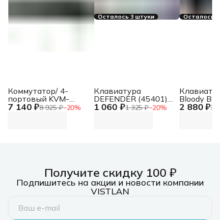
Осталось 3 штуки
Осталось 4
Коммутатор/ 4-
Клавиатура
Клавиату
портовый KVM-
DEFENDER (45401)
Bloody B3
7 140 ₽
1 060 ₽
2 880 ₽
переключатель с
Harpie GK-401
USB Multim
8 925 ₽
−
20
%
1 325 ₽
−
20
%
3 
портами HDMI и USB
RU,чер/
gamer LED
бел,87кн+FN,радуж,1.5м
(подставк
запястий) 
Получите скидку 100 ₽
Подпишитесь на акции и новости компании
VISTLAN