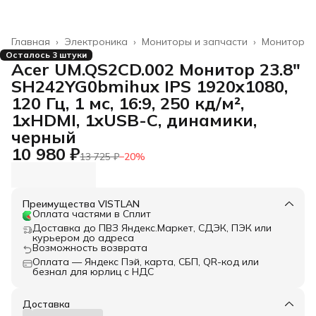
Главная
›
Электроника
›
Мониторы и запчасти
›
Монитор
Осталось 3 штуки
Acer UM.QS2CD.002 Монитор 23.8"
SH242YG0bmihux IPS 1920x1080,
120 Гц, 1 мс, 16:9, 250 кд/м²,
1xHDMI, 1xUSB-C, динамики,
черный
10 980 ₽
13 725 ₽
−
20
%
Преимущества VISTLAN
Оплата частями в Сплит
Доставка до ПВЗ Яндекс.Маркет, СДЭК, ПЭК или
курьером до адреса
Возможность возврата
Оплата — Яндекс Пэй, карта, СБП, QR-код или
безнал для юрлиц с НДС
Доставка