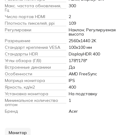
Макс. частота обновления,
300
Гц
Число портов HDMI
2
Плотность пикселей, ppi
109
Регулировки
Наклон; Регулируемая
высота
Разрешение
2560x1440 2K
Стандарт крепления VESA
100x100 мм
Cтандарты HDR
DisplayHDR 400
Углы обзора (Г/В)
178°/178°
Встроенные динамики
Да
Особенности
AMD FreeSync
Матрица монитора
IPS
Яркость, кд/м2
400
Установка монитора
На подставку
Минимальное количество
1
оптом
Бренд
Acer
Монитор