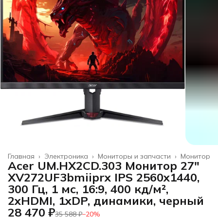
Главная
›
Электроника
›
Мониторы и запчасти
›
Монитор
Acer UM.HX2CD.303 Монитор 27"
XV272UF3bmiiprx IPS 2560x1440,
300 Гц, 1 мс, 16:9, 400 кд/м²,
2xHDMI, 1xDP, динамики, черный
28 470 ₽
35 588 ₽
−
20
%