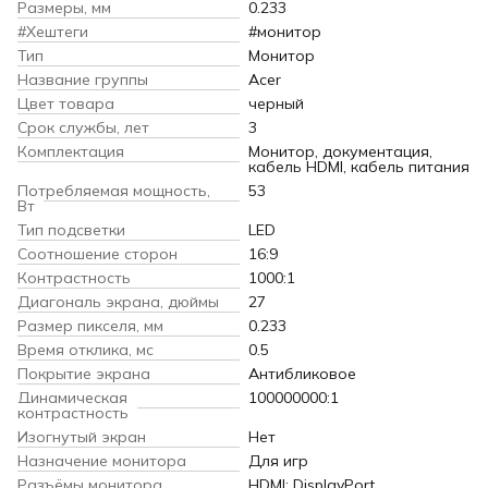
Размеры, мм
0.233
#Хештеги
#монитор
Тип
Монитор
Название группы
Acer
Цвет товара
черный
Срок службы, лет
3
Комплектация
Монитор, документация,
кабель HDMI, кабель питания
Потребляемая мощность,
53
Вт
Тип подсветки
LED
Соотношение сторон
16:9
Контрастность
1000:1
Диагональ экрана, дюймы
27
Размер пикселя, мм
0.233
Время отклика, мс
0.5
Покрытие экрана
Антибликовое
Динамическая
100000000:1
контрастность
Изогнутый экран
Нет
Назначение монитора
Для игр
Разъёмы монитора
HDMI; DisplayPort