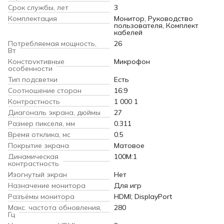
Срок службы, лет
3
Комплектация
Монитор, Руководство
пользователя, Комплект
кабелей
Потребляемая мощность,
26
Вт
Конструктивные
Микрофон
особенности
Тип подсветки
Есть
Соотношение сторон
16:9
Контрастность
1 000 1
Диагональ экрана, дюймы
27
Размер пикселя, мм
0.311
Время отклика, мс
0.5
Покрытие экрана
Матовое
Динамическая
100М:1
контрастность
Изогнутый экран
Нет
Назначение монитора
Для игр
Разъёмы монитора
HDMI; DisplayPort
Макс. частота обновления,
280
Гц