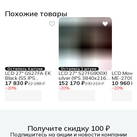
Похожие товары
Осталось 4 штуки
Осталась 1 штука
LCD 27" GS27FA EK
LCD 27" S27FG900XI
LCD Монит
Black {SS IPS
silver {IPS 3840x2160
ME-2709, 
17 830 ₽
152 170 ₽
10 960 ₽
1920x1080 180Hz
165Hz 350cd 2xHDMI
1920x1080
22 288 ₽
190 213 ₽
1
1ms 300cd 1000:1
DisplayPort HAS
Динамики
−
20
%
−
20
%
−
20
%
105%sRGB 2xHDMI
Pivot HDR10 Ex}
1*DP, 1*H
DisplayPort1.4 HDR}
внешний 
FreeSync, 
кабель HD
комплекте
ME2709-O
Получите скидку 100 ₽
Подпишитесь на акции и новости компании