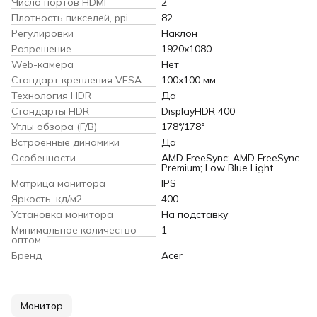
Число портов HDMI
2
Плотность пикселей, ppi
82
Регулировки
Наклон
Разрешение
1920x1080
Web-камера
Нет
Стандарт крепления VESA
100x100 мм
Технология HDR
Да
Cтандарты HDR
DisplayHDR 400
Углы обзора (Г/В)
178°/178°
Встроенные динамики
Да
Особенности
AMD FreeSync; AMD FreeSync
Premium; Low Blue Light
Матрица монитора
IPS
Яркость, кд/м2
400
Установка монитора
На подставку
Минимальное количество
1
оптом
Бренд
Acer
Монитор