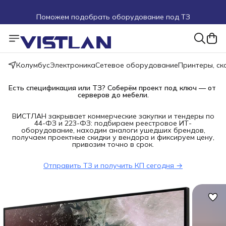
Поможем подобрать оборудование под ТЗ
Пуско-наладочные работы
Пришлите запрос на e-mail или в чат
Колумбус
Электроника
Сетевое оборудование
Принтеры, с
Более 100 000 позиций в наличии и под заказ
Есть спецификация или ТЗ? Соберём проект под ключ — от 
серверов до мебели.
ВИСТЛАН закрывает коммерческие закупки и тендеры по
44-ФЗ и 223-ФЗ: подбираем реестровое ИТ-
оборудование, находим аналоги ушедших брендов,
получаем проектные скидки у вендора и фиксируем цену,
привозим точно в срок.
Отправить ТЗ и получить КП сегодня →