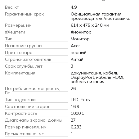
Вес, кг
4.9
Гарантийный срок
Официальная гарантия
производителя/поставщика
Размеры, мм
614 x 475 x 240 мм
#Хештеги
#монитор
Тип
Монитор
Название группы
Acer
Цвет товара
черный
Страна-изготовитель
Китай
Срок службы, лет
3
Комплектация
документация, кабель
DisplayPort, кабель HDMI,
кабель питания
Потребляемая мощность,
26
Вт
Тип подсветки
LED; Есть
Соотношение сторон
16:9
Контрастность
1000:1
Диагональ экрана, дюймы
27
Размер пикселя, мм
0.233
Время отклика, мс
1