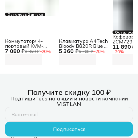
Осталось 2 штуки
Осталось 2
Кофеварка
Коммутатор/ 4-
Клавиатура A4Tech
ZCM7295 
портовый KVM-
Bloody B820R Blue S
11 890 ₽
1
7 080 ₽
5 360 ₽
переключатель с
механическая
8 850 ₽
−
20
%
6 700 ₽
−
20
%
−
20
%
портами HDMI и USB
черный USB for
gamer LED (B820R
BLACK (BLUE
SWITCH))
Получите скидку 100 ₽
Подпишитесь на акции и новости компании
VISTLAN
Подписаться