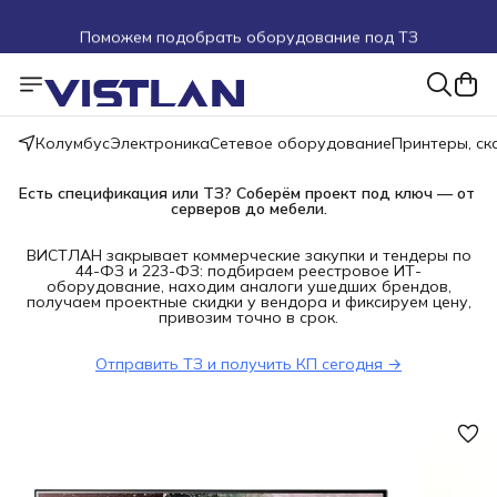
Поможем подобрать оборудование под ТЗ
Пуско-наладочные работы
Пришлите запрос на e-mail или в чат
Колумбус
Электроника
Сетевое оборудование
Принтеры, с
Более 100 000 позиций в наличии и под заказ
Есть спецификация или ТЗ? Соберём проект под ключ — от 
серверов до мебели.
ВИСТЛАН закрывает коммерческие закупки и тендеры по
44-ФЗ и 223-ФЗ: подбираем реестровое ИТ-
оборудование, находим аналоги ушедших брендов,
получаем проектные скидки у вендора и фиксируем цену,
привозим точно в срок.
Отправить ТЗ и получить КП сегодня →