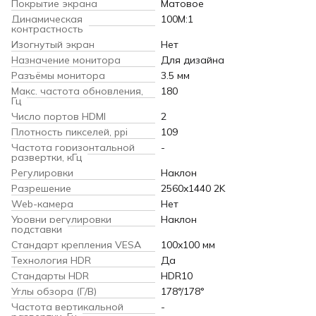
Покрытие экрана
Матовое
Динамическая
100M:1
контрастность
Изогнутый экран
Нет
Назначение монитора
Для дизайна
Разъёмы монитора
3.5 мм
Макс. частота обновления,
180
Гц
Число портов HDMI
2
Плотность пикселей, ppi
109
Частота горизонтальной
-
развертки, кГц
Регулировки
Наклон
Разрешение
2560x1440 2K
Web-камера
Нет
Уровни регулировки
Наклон
подставки
Стандарт крепления VESA
100x100 мм
Технология HDR
Да
Cтандарты HDR
HDR10
Углы обзора (Г/В)
178°/178°
Частота вертикальной
-