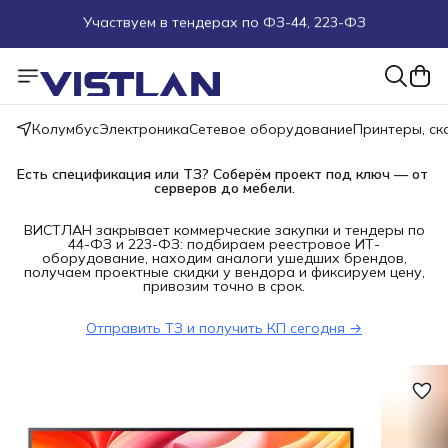
Поможем подобрать оборудование под ТЗ
Пуско-наладочные работы
Колумбус
Электроника
Сетевое оборудование
Принтеры, с
Пришлите запрос на e-mail или в чат
Есть спецификация или ТЗ? Соберём проект под ключ — от 
Более 100 000 позиций в наличии и под заказ
серверов до мебели.
ВИСТЛАН закрывает коммерческие закупки и тендеры по
44-ФЗ и 223-ФЗ: подбираем реестровое ИТ-
оборудование, находим аналоги ушедших брендов,
получаем проектные скидки у вендора и фиксируем цену,
привозим точно в срок.
Отправить ТЗ и получить КП сегодня →