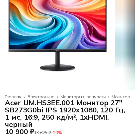
Главная
›
Электроника
›
Мониторы и запчасти
›
Монитор
Acer UM.HS3EE.001 Монитор 27"
SB273G0bi IPS 1920x1080, 120 Гц,
1 мс, 16:9, 250 кд/м², 1xHDMI,
черный
10 900 ₽
13 625 ₽
−
20
%