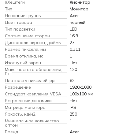
#Хештеги
#монитор
Тип
Монитор
Название группы
Acer
Цвет товара
черный
Тип подсветки
LED
Соотношение сторон
16:9
Диагональ экрана, дюймы
27
Размер пикселя, мм
0.311
Время отклика, мс
1
Изогнутый экран
Нет
Макс. частота обновления,
120
Гц
Плотность пикселей, ppi
82
Разрешение
1920x1080
Стандарт крепления VESA
100x100 мм
Встроенные динамики
Нет
Матрица монитора
IPS
Яркость, кд/м2
250
Минимальное количество
1
оптом
Бренд
Acer