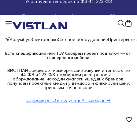
Поможем подобрать оборудование под ТЗ
Пуско-наладочные работы
Пришлите запрос на e-mail или в чат
Колумбус
Электроника
Сетевое оборудование
Принтеры, с
Более 100 000 позиций в наличии и под заказ
Есть спецификация или ТЗ? Соберём проект под ключ — от 
серверов до мебели.
ВИСТЛАН закрывает коммерческие закупки и тендеры по
44-ФЗ и 223-ФЗ: подбираем реестровое ИТ-
оборудование, находим аналоги ушедших брендов,
получаем проектные скидки у вендора и фиксируем цену,
привозим точно в срок.
Отправить ТЗ и получить КП сегодня →